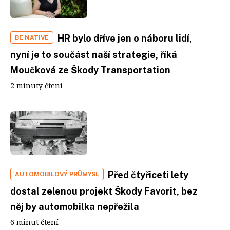
HR bylo dříve jen o náboru lidí,
BE NATIVE
nyní je to součást naší strategie, říká
Moučková ze Škody Transportation
2 minuty čtení
Před čtyřiceti lety
AUTOMOBILOVÝ PRŮMYSL
dostal zelenou projekt Škody Favorit, bez
něj by automobilka nepřežila
6 minut čtení