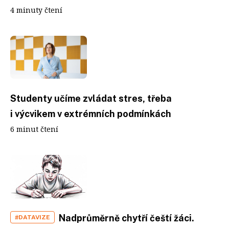
4 minuty čtení
Studenty učíme zvládat stres, třeba
i výcvikem v extrémních podmínkách
6 minut čtení
Nadprůměrně chytří čeští žáci.
#DATAVIZE