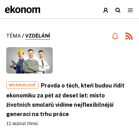
TÉMA
/
VZDĚLÁNÍ
Pravda o těch, kteří budou řídit
MILENIÁLOVÉ
ekonomiku za pět až deset let: místo
životních smolařů vidíme nejflexibilnější
generaci na trhu práce
12 minut čtení