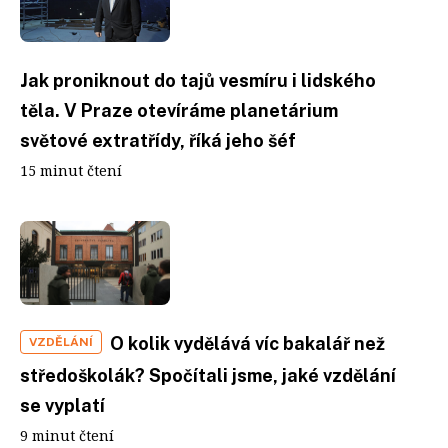
Jak proniknout do tajů vesmíru i lidského
těla. V Praze otevíráme planetárium
světové extratřídy, říká jeho šéf
15 minut čtení
O kolik vydělává víc bakalář než
VZDĚLÁNÍ
středoškolák? Spočítali jsme, jaké vzdělání
se vyplatí
9 minut čtení