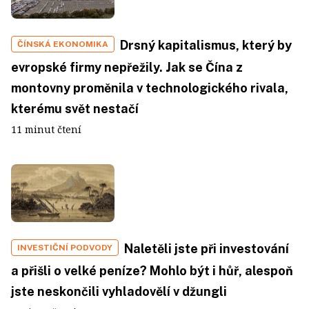
Drsný kapitalismus, který by
ČÍNSKÁ EKONOMIKA
evropské firmy nepřežily. Jak se Čína z
montovny proměnila v technologického rivala,
kterému svět nestačí
11 minut čtení
Naletěli jste při investování
INVESTIČNÍ PODVODY
a přišli o velké peníze? Mohlo být i hůř, alespoň
jste neskončili vyhladovělí v džungli