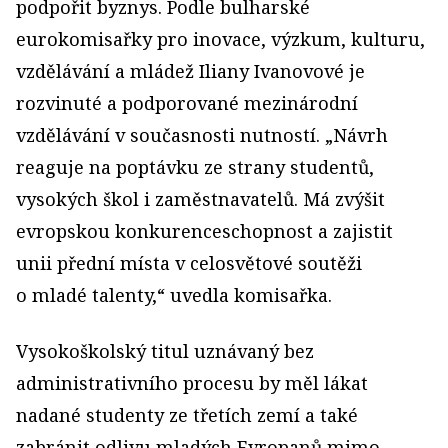
podpořit byznys. Podle bulharské
eurokomisařky pro inovace, výzkum, kulturu,
vzdělávání a mládež Iliany Ivanovové je
rozvinuté a podporované mezinárodní
vzdělávání v současnosti nutností. „Návrh
reaguje na poptávku ze strany studentů,
vysokých škol i zaměstnavatelů. Má zvýšit
evropskou konkurenceschopnost a zajistit
unii přední místa v celosvětové soutěži
o mladé talenty,“ uvedla komisařka.
Vysokoškolský titul uznávaný bez
administrativního procesu by měl lákat
nadané studenty ze třetích zemí a také
zabránit odlivu mladých Evropanů mimo