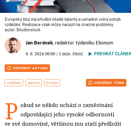
Evropský titul má přivábit mladé talenty a usnadnit volný pohyb
vzdělání. Realizace však může narazit na značné problémy.
autor:
Shutterstock
Jan Beránek
, redaktor týdeníku Ekonom
6. 6. 2024
00:00
/ 5 min. čtení
PŘEHRÁT ČLÁNE
ODEBÍRAT AUTORA
vzdělání
diplom
Evropa
ODEBÍRAT TÉMA
P
okud se někdo uchází o zaměstnání
odpovídající jeho vysoké odbornosti
ve své domovině, většinou mu stačí předložit