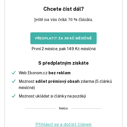
Chcete číst dál?
Ještě na vás čeká 70 % článku.
PŘEDPLATIT ZA 39 KČ MĚSÍČNĚ
První 2 měsíce, pak 149 Kč měsíčně
S předplatným získáte
Web Ekonom.cz
bez reklam
Možnost
sdílet prémiový obsah
zdarma (5 článků
měsíčně)
Možnost ukládat si články na později
Nebo
Přihlásit se a dočíst článek