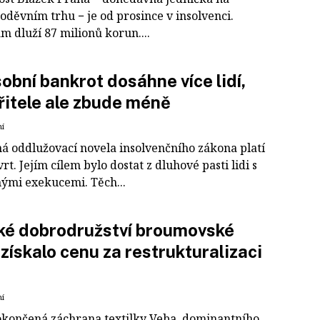
oděvním trhu − je od prosince v insolvenci.
m dluží 87 milionů korun....
obní bankrot dosáhne více lidí,
řitele ale zbude méně
ní
á oddlužovací novela insolvenčního zákona platí
vrt. Jejím cílem bylo dostat z dluhové pasti lidi s
nými exekucemi. Těch...
ké dobrodružství broumovské
získalo cenu za restrukturalizaci
ní
okončená záchrana textilky Veba, dominantního