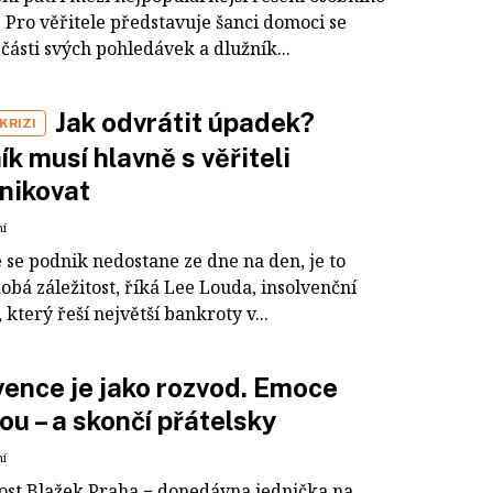
 Pro věřitele představuje šanci domoci se
části svých pohledávek a dlužník...
Jak odvrátit úpadek?
KRIZI
ík musí hlavně s věřiteli
nikovat
ní
 se podnik nedostane ze dne na den, je to
bá záležitost, říká Lee Louda, insolvenční
 který řeší největší bankroty v...
vence je jako rozvod. Emoce
ou – a skončí přátelsky
ní
ost Blažek Praha − donedávna jednička na