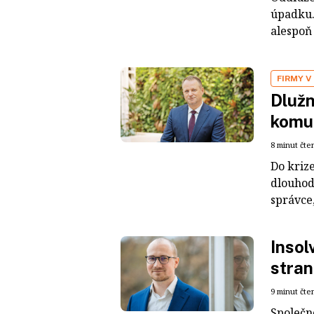
úpadku.
alespoň 
FIRMY V 
Dlužn
komu
8 minut čte
Do krize
dlouhodo
správce,
Insol
stran
9 minut čte
Společn