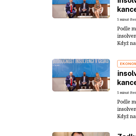
insol
kanc
5 minut čte
Podle m
insolven
Když nar
EKONO
insol
kanc
5 minut čte
Podle m
insolven
Když nar