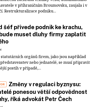
avatele v příhraničním Broumovsku, zaujala i v
í. Restrukturalizace podniku...
 šéf přivede podnik ke krachu,
bude muset dluhy firmy zaplatit
ého
ní
 statutárních orgánů firem, jako jsou například
 představenstev nebo jednatelé, se musí připravit
ější postih v případě,...
Změny v regulaci byznysu:
VOR
telé ponesou větší odpovědnost
uhy, říká advokát Petr Čech
ení