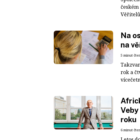
českém 
Věřitelů
Na os
na vě
5 minut čte
Takzvan
rok a čt
vícečet
Afric
Veby 
roku
6 minut čte
Letos d