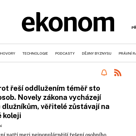
PŘ
HOVORY
TECHNOLOGIE
PODCASTY
DĚJINY BYZNYSU
PRÁVNÍ 
ot řeší oddlužením téměř sto
 osob. Novely zákona vycházejí
c dlužníkům, věřitelé zůstávají na
 koleji
ní
ní patří mezi nejpopulárnější řešení osobního