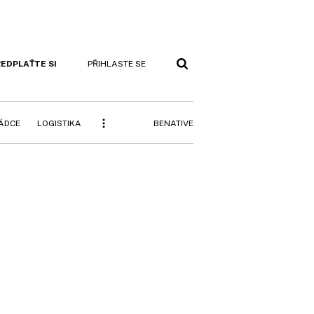
EDPLAŤTE SI
PŘIHLASTE SE
BENATIVE
RÁDCE
LOGISTIKA