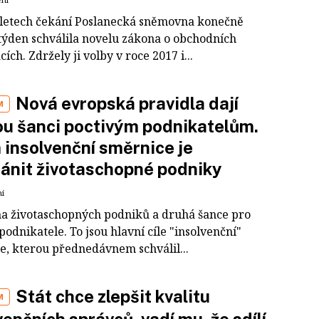
i letech čekání Poslanecká sněmovna konečně
týden schválila novelu zákona o obchodních
ích. Zdržely ji volby v roce 2017 i...
Nová evropská pravidla dají
M
u šanci poctivým podnikatelům.
 insolvenční směrnice je
ánit životaschopné podniky
ní
a životaschopných podniků a druhá šance pro
podnikatele. To jsou hlavní cíle "insolvenční"
e, kterou přednedávnem schválil...
Stát chce zlepšit kvalitu
M