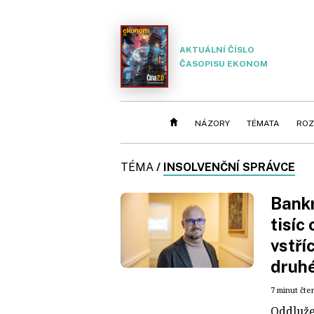
AKTUÁLNÍ ČÍSLO
ČASOPISU EKONOM
NÁZORY
TÉMATA
ROZ
TÉMA
/
INSOLVENČNÍ SPRÁVCE
Bankr
tisíc
vstří
druhé
7 minut čte
Oddluže