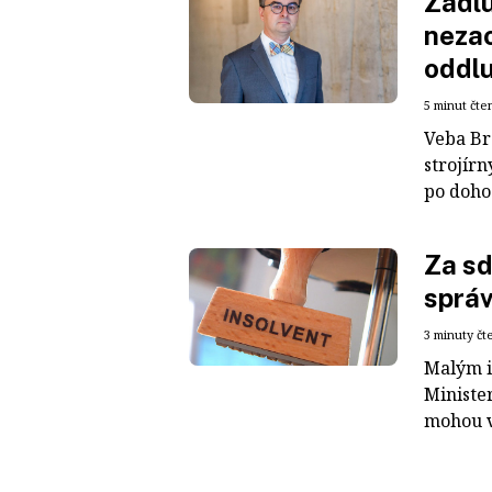
Zadlu
nezac
oddlu
5 minut čte
Veba Br
strojír
po dohod
Za sd
správc
3 minuty čt
Malým i
Minister
mohou v