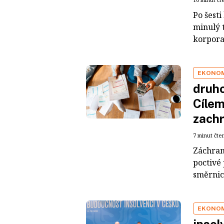
Po šest
minulý 
korporac
EKONO
druho
Cílem
zachr
7 minut čte
Záchran
poctivé 
směrnic
EKONO