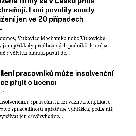
žené firmy se v Česku příliš
hraňují. Loni povolily soudy
žení jen ve 20 případech
ní
oumov, Vítkovice Mechanika nebo Vítkovické
ny jsou příklady předlužených podniků, které se
ě s věřiteli plánují pustit do...
ílení pracovníků může insolvenční
e přijít o licenci
ení
nsolvenčním správcům hrozí vážné komplikace.
stvo spravedlnosti uplatňuje vyhlášku, podle níž
yužívat jen důvěryhodné...