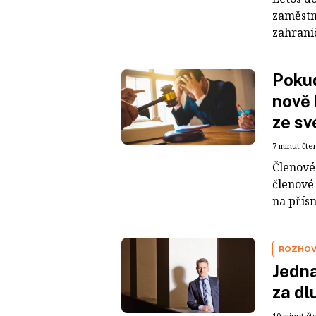
zaměstn
zahranič
Pokud
nově 
ze sv
7 minut čte
Členové
členové
na přísn
ROZHO
Jedna
za dl
10 minut čt