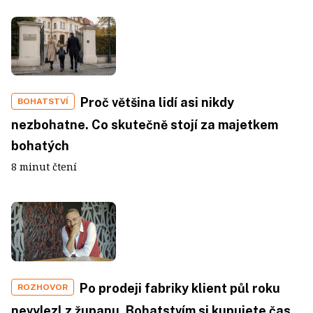
Proč většina lidí asi nikdy
BOHATSTVÍ
nezbohatne. Co skutečně stojí za majetkem
bohatých
8 minut čtení
Po prodeji fabriky klient půl roku
ROZHOVOR
nevylezl z županu. Bohatstvím si kupujete čas.