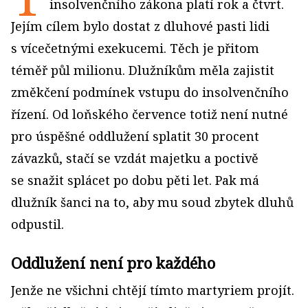
insolvenčního zákona platí rok a čtvrt.
Jejím cílem bylo dostat z dluhové pasti lidi
s vícečetnými exekucemi. Těch je přitom
téměř půl milionu. Dlužníkům měla zajistit
změkčení podmínek vstupu do insolvenčního
řízení. Od loňského července totiž není nutné
pro úspěšné oddlužení splatit 30 procent
závazků, stačí se vzdát majetku a poctivě
se snažit splácet po dobu pěti let. Pak má
dlužník šanci na to, aby mu soud zbytek dluhů
odpustil.
Oddlužení není pro každého
Jenže ne všichni chtějí tímto martyriem projít.