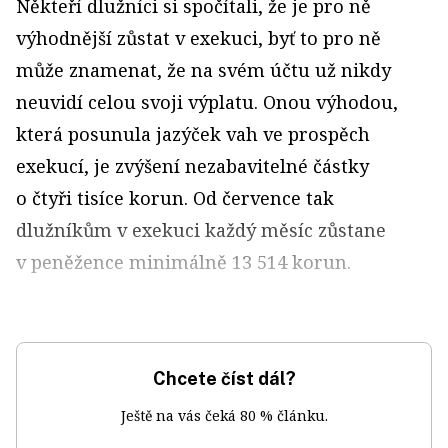
Někteří dlužníci si spočítali, že je pro ně
výhodnější zůstat v exekuci, byť to pro ně
může znamenat, že na svém účtu už nikdy
neuvidí celou svoji výplatu. Onou výhodou,
která posunula jazýček vah ve prospěch
exekucí, je zvýšení nezabavitelné částky
o čtyři tisíce korun. Od července tak
dlužníkům v exekuci každý měsíc zůstane
v peněžence minimálně 13 514 korun.
Chcete číst dál?
Ještě na vás čeká 80 % článku.