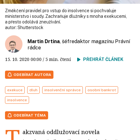
Změkčení pravidel pro vstup do insolvence si pochvaluje
ministerstvo i soudy. Zachraňuje dlužníky s mnoha exekucemi,
a přesto odolává zneužívání.
autor:
Shutterstock
Martin Drtina
, šéfredaktor magazínu Právní
rádce
15. 10. 2020
00:00
/ 5 min. čtení
PŘEHRÁT ČLÁNEK
ODEBÍRAT AUTORA
exekuce
dluh
insolvenční správce
osobní bankrot
insolvence
ODEBÍRAT TÉMA
T
akzvaná oddlužovací novela