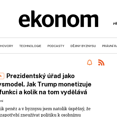
PŘ
HOVORY
TECHNOLOGIE
PODCASTY
DĚJINY BYZNYSU
PRÁVNÍ 
Prezidentský úřad jako
A
ysmodel. Jak Trump monetizuje
funkci a kolik na tom vydělává
ení
ik peněz a v byznysu jsem natolik úspěšný, že
apotřebí zneužívat politiku k osobnímu