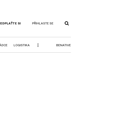
EDPLAŤTE SI
PŘIHLASTE SE
BENATIVE
RÁDCE
LOGISTIKA