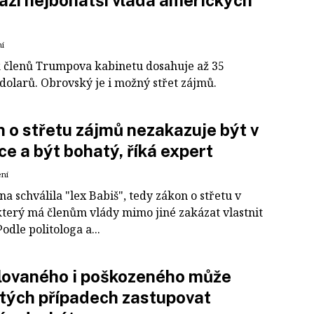
ází nejbohatší vláda amerických
ní
 členů Trumpova kabinetu dosahuje až 35
dolarů. Obrovský je i možný střet zájmů.
 o střetu zájmů nezakazuje být v
ice a být bohatý, říká expert
ení
 schválila "lex Babiš", tedy zákon o střetu v
který má členům vlády mimo jiné zakázat vlastnit
odle politologa a...
lovaného i poškozeného může
itých případech zastupovat