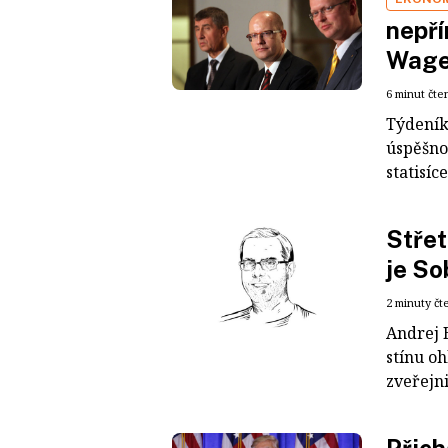
nepří
Wage
6 minut čte
Týdeník
úspěšno
statisíc
Střet
je So
2 minuty čt
Andrej 
stínu o
zveřejni