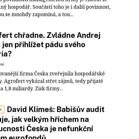
ný hospodář. Součástí toho je i další povinnost,
ou se mnohdy zapomíná, a tou...
ert chřadne. Zvládne Andrej
 jen přihlížet pádu svého
ria?
ení
ovanější firma Česka zveřejnila hospodářské
. Agrofert vykázal střet zájmů, tedy přijaté
a 1,8 miliardy. Zisk firmy...
David Klimeš: Babišův audit
M
je, jak velkým hříchem na
cnosti Česka je nefunkční
ém eurofondů