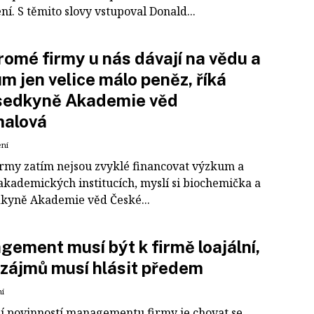
í. S těmito slovy vstupoval Donald...
omé firmy u nás dávají na vědu a
m jen velice málo peněz, říká
sedkyně Akademie věd
malová
ení
irmy zatím nejsou zvyklé financovat výzkum a
akademických institucích, myslí si biochemička a
kyně Akademie věd České...
ement musí být k firmě loajální,
 zájmů musí hlásit předem
ní
í povinností managementu firmy je chovat se