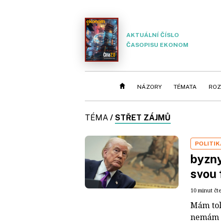
AKTUÁLNÍ ČÍSLO
ČASOPISU EKONOM
NÁZORY
TÉMATA
ROZ
TÉMA
/
STŘET ZÁJMŮ
POLITIK
byzn
svou 
10 minut čt
Mám tol
nemám z