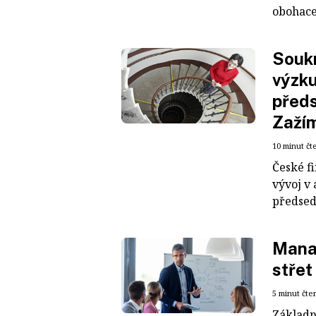
obohacen
Soukr
výzku
před
Zaží
10 minut čt
České f
vývoj v 
předsed
Manag
střet
5 minut čte
Základn