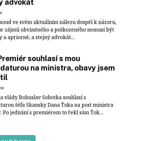
ý advokát
ní
 soud ve svém aktuálním nálezu dospěl k názoru,
or zájmů obviněného a poškozeného nemusí být
 a apriorně, a stejný advokát...
Premiér souhlasí s mou
daturou na ministra, obavy jsem
til
ení
a vlády Bohuslav Sobotka souhlasí s
turou šéfa Skansky Dana Ťoka na post ministra
. Po jednání s premiérem to řekl sám Ťok...