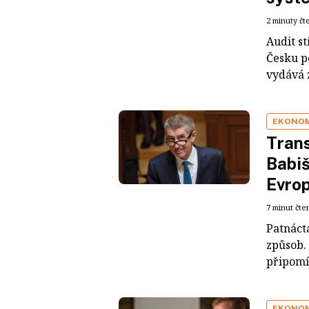
2 minuty čt
Audit st
Česku p
vydává z
EKONO
Trans
Babiš
Evro
7 minut čte
Patnáct
způsob.
připomín
EKONO