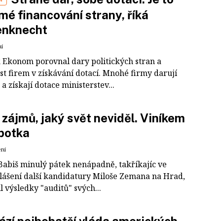
mé financování strany, říká
nknecht
ní
 Ekonom porovnal dary politických stran a
st firem v získávání dotací. Mnohé firmy darují
e a získají dotace ministerstev...
 zájmů, jaký svět neviděl. Viníkem
botka
ení
Babiš minulý pátek nenápadně, takříkajíc ve
hlášení další kandidatury Miloše Zemana na Hrad,
l výsledky "auditů" svých...