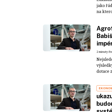
jako řád
na kter
Agrof
Babiš
impé
2 minuty čt
Nejsled
výsledky
dotace z
EKONO
ukazu
budou
syst