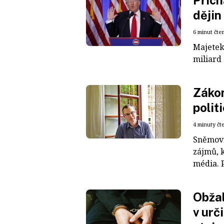
Přich
dějin
6 minut čte
Majetek
miliard 
Zákon
polit
4 minuty čt
Sněmovna
zájmů, 
média. P
Obža
v urč