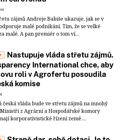
ení
řetu zájmů Andreje Babiše ukazuje, jak se v
odporuje malé podnikání. Tím, že se velké
a malé. A pan premiér o tom ví...
Nastupuje vláda střetu zájmů.
M
parency International chce, aby
ovu roli v Agrofertu posoudila
pská komise
ní
á česká vláda bude ve střetu zájmů na mnohý
 Ministři z Agrární a Hospodářské komory
ají korporativistické řízení země....
Straně dar, sobě dotaci. Je to
M