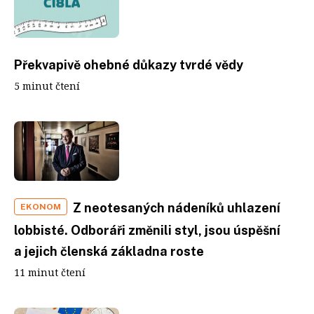
Překvapivě ohebné důkazy tvrdé vědy
5 minut čtení
Z neotesaných nádeníků uhlazení
EKONOM
lobbisté. Odboráři změnili styl, jsou úspěšní
a jejich členská základna roste
11 minut čtení