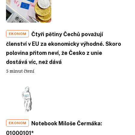
Čtyři pětiny Čechů považují
EKONOM
členství v EU za ekonomicky výhodné. Skoro
polovina přitom neví, že Česko z unie
dostává víc, než dává
5 minut čtení
Notebook Miloše Čermáka:
EKONOM
01000101*