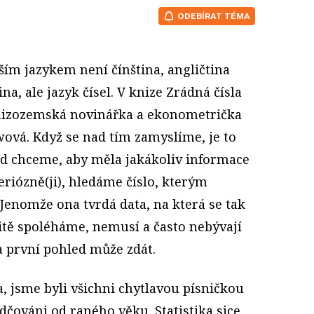
ODEBÍRAT TÉMA
ším jazykem není čínština, angličtina
ina, ale jazyk čísel. V knize Zrádná čísla
nizozemská novinářka a ekonometrička
ová. Když se nad tím zamyslíme, je to
kud chceme, aby měla jakákoliv informace
eriózně(ji), hledáme číslo, kterým
Jenomže ona tvrdá data, na která se tak
itě spoléháme, nemusí a často nebývají
na první pohled může zdát.
a, jsme byli všichni chytlavou písničkou
čováni od raného věku. Statistika sice