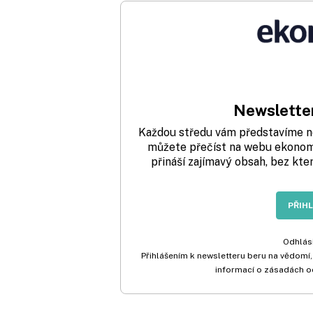
Newsletter
Každou středu vám představíme nej
můžete přečíst na webu ekonom.
přináší zajímavý obsah, bez kte
PŘIH
Odhlási
Přihlášením k newsletteru beru na vědomí,
informací o zásadách o