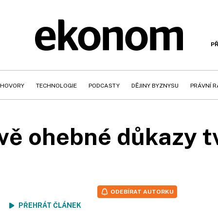
PŘ
HOVORY
TECHNOLOGIE
PODCASTY
DĚJINY BYZNYSU
PRÁVNÍ 
vě ohebné důkazy t
ODEBÍRAT AUTORKU
ení
PŘEHRÁT ČLÁNEK