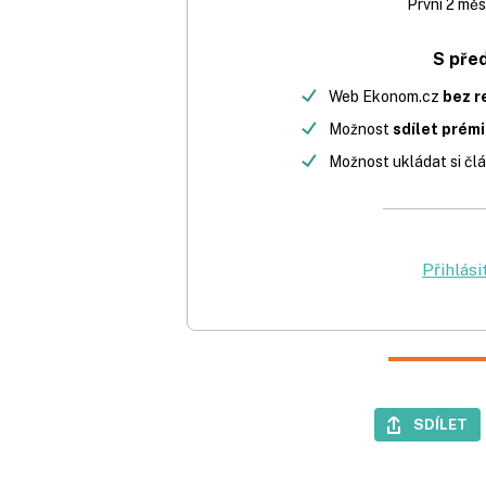
První 2 měs
S pře
Web Ekonom.cz
bez r
Možnost
sdílet prém
Možnost ukládat si člá
Přihlási
SDÍLET