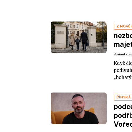
Z NOVÉ
nezbo
maje
8 minut čte
Když čl
podivuh
„bohatým
ČÍNSKÁ
podce
podří
Voře