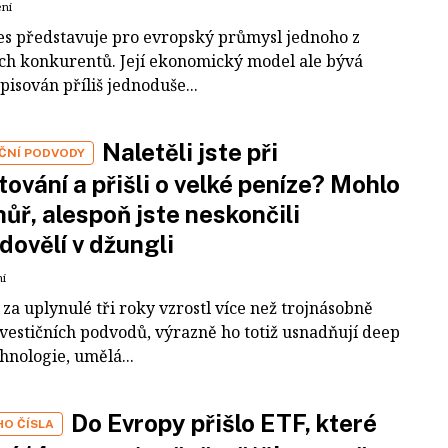
ení
es představuje pro evropský průmysl jednoho z
ích konkurentů. Její ekonomický model ale bývá
pisován příliš jednoduše...
Naletěli jste při
IČNÍ PODVODY
tování a přišli o velké peníze? Mohlo
 hůř, alespoň jste neskončili
dovělí v džungli
ní
za uplynulé tři roky vzrostl více než trojnásobně
nvestičních podvodů, výrazně ho totiž usnadňují deep
hnologie, umělá...
Do Evropy přišlo ETF, které
HO ČÍSLA