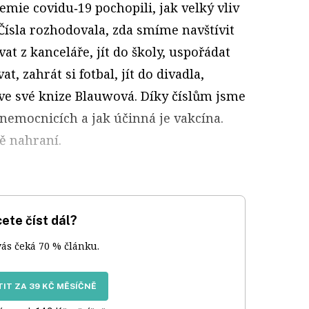
mie covidu‑19 pochopili, jak velký vliv
„Čísla rozhodovala, zda smíme navštívit
vat z kanceláře, jít do školy, uspořádat
t, zahrát si fotbal, jít do divadla,
 ve své knize Blauwová. Díky číslům jsme
v nemocnicích a jak účinná je vakcína.
ě nahraní.
ete číst dál?
vás čeká 70 % článku.
IT ZA 39 KČ MĚSÍČNĚ