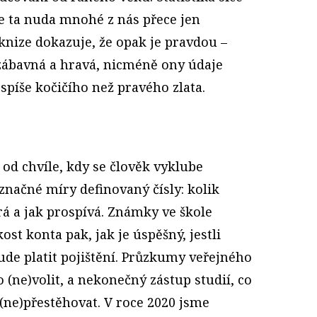
le ta nuda mnohé z nás přece jen
knize dokazuje, že opak je pravdou –
 zábavná a hravá, nicméně ony údaje
píše kočičího než pravého zlata.
od chvíle, kdy se člověk vyklube
 značné míry definovaný čísly: kolik
írá a jak prospívá. Známky ve škole
kost konta pak, jak je úspěšný, jestli
ude platit pojištění. Průzkumy veřejného
(ne)volit, a nekonečný zástup studií, co
 (ne)přestěhovat. V roce 2020 jsme