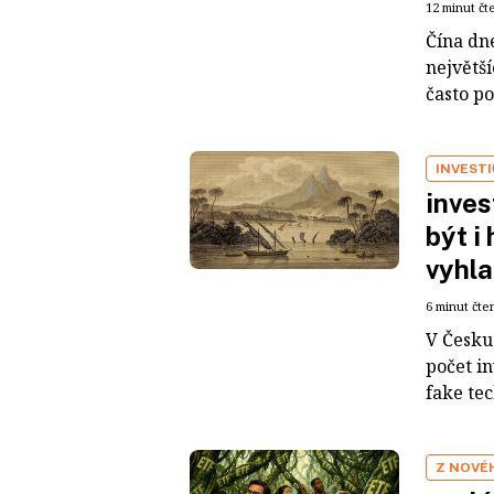
12 minut čt
Čína dn
největš
často po
INVEST
inves
být i
vyhla
6 minut čte
V Česku 
počet i
fake tec
Z NOVÉ