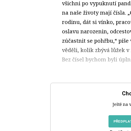
všichni po vypuknutí pande
na naše životy mají čísla. 
rodinu, dát si vínko, praco
oslavu narozenin, odcestova
zúčastnit se pohřbu,“ píše
věděli, kolik zbývá lůžek 
Bez čísel bychom byli úpln
Chc
Ještě na 
PŘEDPLAT