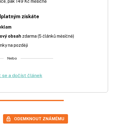
íce, pak 149 Kč měsíčně
dplatným získáte
eklam
iový obsah
zdarma (5 článků měsíčně)
nky na později
Nebo
t se a dočíst článek
ODEMKNOUT ZNÁMÉMU