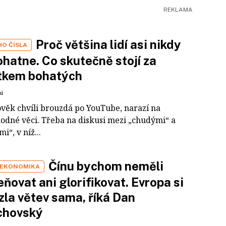
Proč většina lidí asi nikdy
HO ČÍSLA
hatne. Co skutečně stojí za
tkem bohatých
ní
ověk chvíli brouzdá po YouTube, narazí na
odné věci. Třeba na diskusi mezi „chudými“ a
i“, v níž...
Čínu bychom neměli
 EKONOMIKA
ňovat ani glorifikovat. Evropa si
zla větev sama, říká Dan
chovský