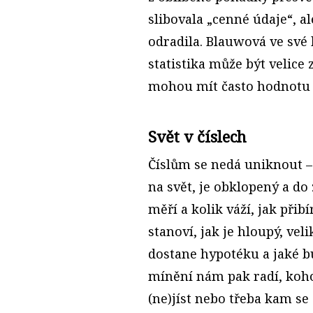
slibovala „cenné údaje“, a
odradila. Blauwová ve své 
statistika může být velice
mohou mít často hodnotu s
Svět v číslech
Číslům se nedá uniknout – 
na svět, je obklopený a do
měří a kolik váží, jak přib
stanoví, jak je hloupý, veli
dostane hypotéku a jaké b
mínění nám pak radí, koho 
(ne)jíst nebo třeba kam se