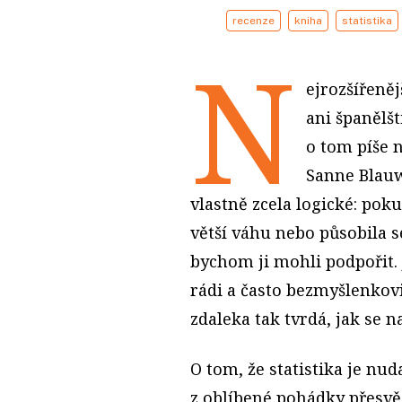
recenze
kniha
statistika
N
ejrozšířeněj
ani španělšt
o tom píše 
Sanne Blauw
vlastně zcela logické: po
větší váhu nebo působila s
bychom ji mohli podpořit. 
rádi a často bezmyšlenkov
zdaleka tak tvrdá, jak se 
O tom, že statistika je nud
z oblíbené pohádky přesvěd