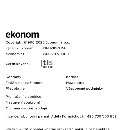
Copyright
©1996-2026
Economia, a.s.
Týdeník Ekonom
ISSN 1210-0714
ekonom.cz
ISSN 2787-9380
Certifikováno:
Kontakty
Kariéra
Tiráž redakce Ekonom
Newsletter
Předplatné
Všeobecné podmínky
Prohlášení o cookies
Nastavení soukromí
Ochrana osobních údajů
Inzerce
, obchodní garant:
Adéla Formáčková
,
+420 739 500 832
Jakékoliv užití obsahu, včetně převzetí článků, je bez souhlasu