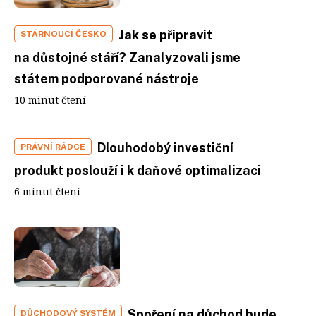
Jak se připravit
STÁRNOUCÍ ČESKO
na důstojné stáří? Zanalyzovali jsme
státem podporované nástroje
10 minut čtení
Dlouhodobý investiční
PRÁVNÍ RÁDCE
produkt poslouží i k daňové optimalizaci
6 minut čtení
Spoření na důchod bude
DŮCHODOVÝ SYSTÉM