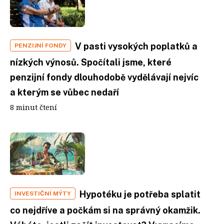
V pasti vysokých poplatků a
PENZIJNÍ FONDY
nízkých výnosů. Spočítali jsme, které
penzijní fondy dlouhodobě vydělávají nejvíc
a kterým se vůbec nedaří
8 minut čtení
Hypotéku je potřeba splatit
INVESTIČNÍ MÝTY
co nejdříve a počkám si na správný okamžik.