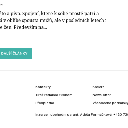
ení
to a pivo. Spojení, které k sobě prostě patří a
 v oblibě spousta mužů, ale v posledních letech i
ce žen. Především na...
DALŠÍ ČLÁNKY
Kontakty
Kariéra
Tiráž redakce Ekonom
Newsletter
Předplatné
Všeobecné podmínk
Inzerce
, obchodní garant:
Adéla Formáčková
,
+420 73