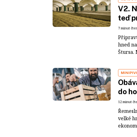
V2. N
teď p
7 minut čte
Připravt
hned na
Štursa. 
MINIPI
Obáva
do h
12 minut čt
Řemeslné
velké hr
ekonomi