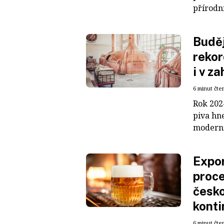
přírodn
Buděj
rekor
i v za
6 minut čte
Rok 202
piva hn
moderníc
Expor
proce
česko
kont
6 minut čte