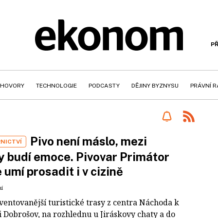
PŘ
HOVORY
TECHNOLOGIE
PODCASTY
DĚJINY BYZNYSU
PRÁVNÍ 
Pivo není máslo, mezi
NICTVÍ
 budí emoce. Pivovar Primátor
e umí prosadit i v cizině
ní
ventovanější turistické trasy z centra Náchoda k
i Dobrošov, na rozhlednu u Jiráskovy chaty a do