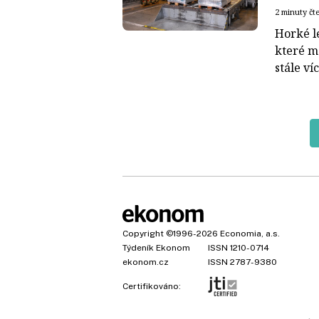
2 minuty čt
Horké lé
které má
stále ví
Copyright
©1996-2026
Economia, a.s.
Týdeník Ekonom
ISSN 1210-0714
ekonom.cz
ISSN 2787-9380
Certifikováno: