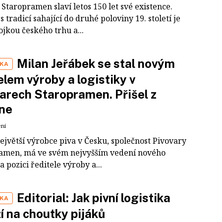
Staropramen slaví letos 150 let své existence.
s tradicí sahající do druhé poloviny 19. století je
jkou českého trhu a...
Milan Jeřábek se stal novým
IKA
elem výroby a logistiky v
arech Staropramen. Přišel z
ne
ení
ejvětší výrobce piva v Česku, společnost Pivovary
amen, má ve svém nejvyšším vedení nového
a pozici ředitele výroby a...
Editorial: Jak pivní logistika
IKA
í na choutky pijáků