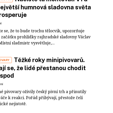
ejvětší humnová sladovna světa
rosperuje
ní
e se, že to bude trochu tělocvik, upozorňuje
 začátku prohlídky rajhradské sladovny Václav
Místní sladmistr vysvětluje,...
Těžké roky minipivovarů.
VOVARY
jí se, že lidé přestanou chodit
ospod
ení
 pivovary oživily český pivní trh a přinutily
áče k reakci. Pořád přibývají, přestože čelí
cké nejistotě.