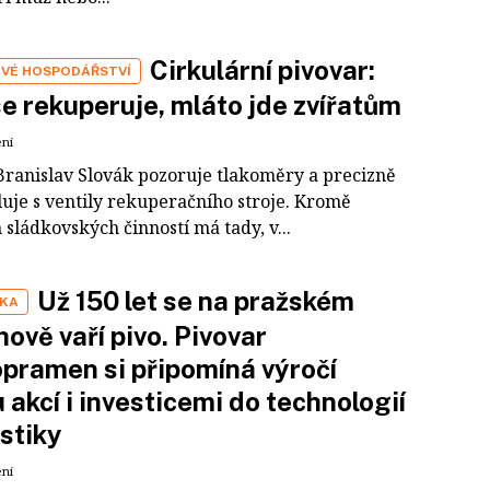
Cirkulární pivovar:
VÉ HOSPODÁŘSTVÍ
e rekuperuje, mláto jde zvířatům
ení
Branislav Slovák pozoruje tlakoměry a precizně
uje s ventily rekuperačního stroje. Kromě
sládkovských činností má tady, v...
Už 150 let se na pražském
IKA
ově vaří pivo. Pivovar
pramen si připomíná výročí
 akcí i investicemi do technologií
istiky
ení