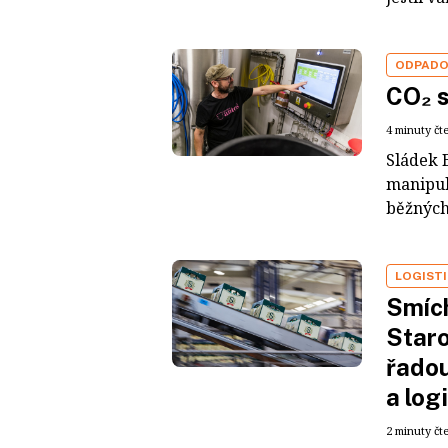
ODPADO
CO₂ s
4 minuty čt
Sládek 
manipul
běžných 
LOGIST
Smích
Staro
řadou
a log
2 minuty čt