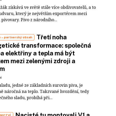
žák získává ve světě stále více obdivovatelů, a to
Budvaru, který je největším exportérem mezi
pivovary. Pivo z národního...
Třetí noha
e
– partnerský obsah
etické transformace: společná
a elektřiny a tepla má být
kem mezi zelenými zdroji a
em
ní
ladu, jedné ze základních surovin piva, je
ě náročná na teplo. Takzvané hvozdění, tedy
ečného sladu, probíhá při...
Nacisté tu montovali V1 a
NICTVÍ