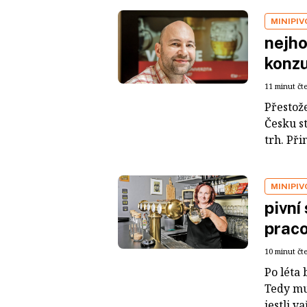
MINIPI
nejho
konzu
11 minut čt
Přestož
Česku st
trh. Při
MINIPI
pivní 
praco
10 minut čt
Po léta 
Tedy muž
jestli v