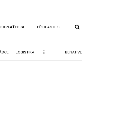
EDPLAŤTE SI
PŘIHLASTE SE
BENATIVE
RÁDCE
LOGISTIKA