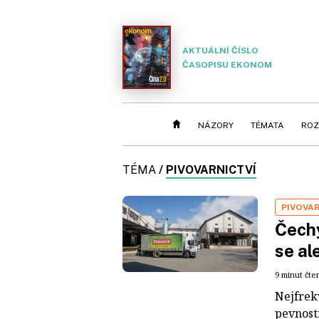
AKTUÁLNÍ ČÍSLO
ČASOPISU EKONOM
NÁZORY
TÉMATA
ROZ
TÉMA
/
PIVOVARNICTVÍ
PIVOVAR
Čechy
se al
9 minut čte
Nejfrek
pevnost