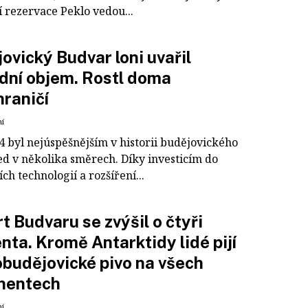
í rezervace Peklo vedou...
ovický Budvar loni uvařil
dní objem. Rostl doma
hraničí
ní
4 byl nejúspěšnějším v historii budějovického
ed v několika směrech. Díky investicím do
h technologií a rozšíření...
t Budvaru se zvýšil o čtyři
nta. Kromě Antarktidy lidé pijí
budějovické pivo na všech
inentech
ní