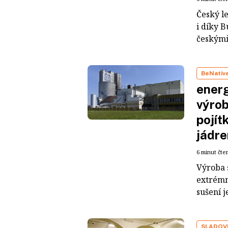
Český le
i díky 
českými 
BeNativ
energ
výrob
pojít
jádr
6 minut čte
Výroba s
extrémn
sušení j
SLADOV