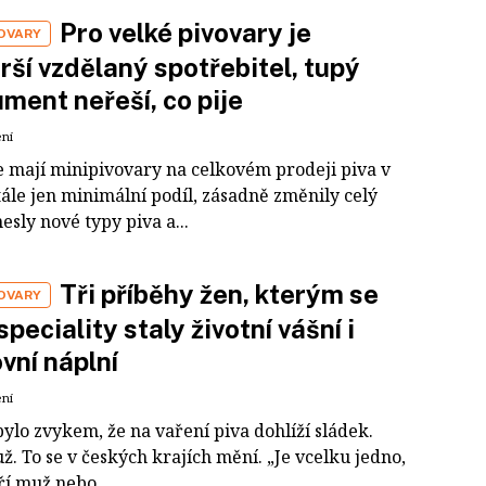
Pro velké pivovary je
VOVARY
rší vzdělaný spotřebitel, tupý
ment neřeší, co pije
ení
e mají minipivovary na celkovém prodeji piva v
ále jen minimální podíl, zásadně změnily celý
nesly nové typy piva a...
Tři příběhy žen, kterým se
VOVARY
speciality staly životní vášní i
vní náplní
ení
bylo zvykem, že na vaření piva dohlíží sládek.
. To se v českých krajích mění. „Je vcelku jedno,
aří muž nebo...