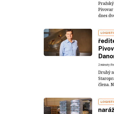
Pražský 
Pivovar 
dnes dvo
LOGIST
ředit
Pivov
Dano
2 minuty čt
Druhý n
Staropr
člena. N
LOGIST
naráž