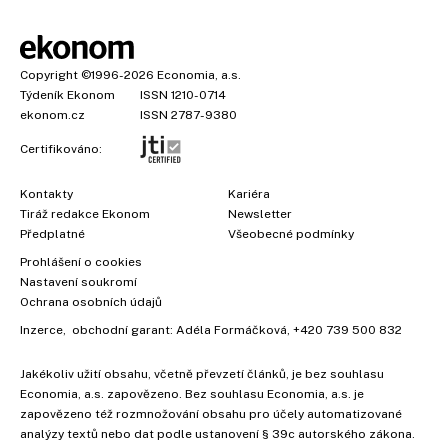
Copyright
©1996-2026
Economia, a.s.
Týdeník Ekonom
ISSN 1210-0714
ekonom.cz
ISSN 2787-9380
Certifikováno:
Kontakty
Kariéra
Tiráž redakce Ekonom
Newsletter
Předplatné
Všeobecné podmínky
Prohlášení o cookies
Nastavení soukromí
Ochrana osobních údajů
Inzerce
, obchodní garant:
Adéla Formáčková
,
+420 739 500 832
Jakékoliv užití obsahu, včetně převzetí článků, je bez souhlasu
Economia, a.s. zapovězeno. Bez souhlasu Economia, a.s. je
zapovězeno též rozmnožování obsahu pro účely automatizované
analýzy textů nebo dat podle ustanovení § 39c autorského zákona.