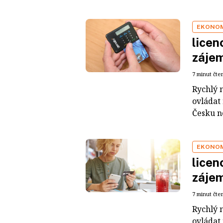
EKONO
licen
záje
7 minut čte
Rychlý 
ovládat
Česku ne
EKONO
licen
záje
7 minut čte
Rychlý 
ovládat