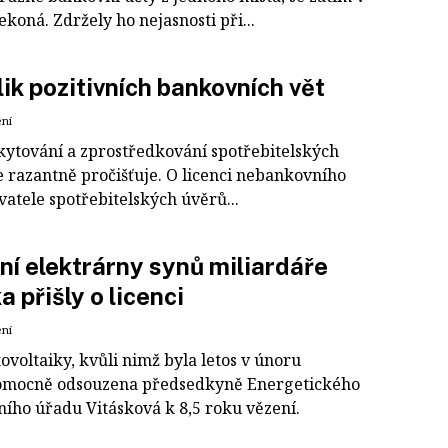
koná. Zdržely ho nejasnosti při...
ik pozitivních bankovních vět
ení
kytování a zprostředkování spotřebitelských
e razantně pročišťuje. O licenci nebankovního
atele spotřebitelských úvěrů...
ní elektrárny synů miliardáře
 přišly o licenci
ení
tovoltaiky, kvůli nimž byla letos v únoru
mocně odsouzena předsedkyně Energetického
ního úřadu Vitásková k 8,5 roku vězení.