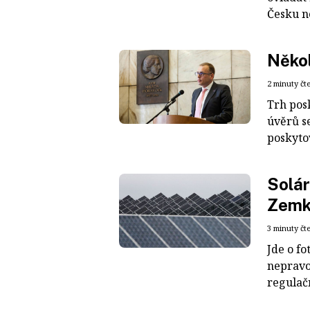
Česku ne
Někol
2 minuty čt
Trh pos
úvěrů s
poskytov
Solár
Zemka
3 minuty čt
Jde o fo
nepravo
regulač