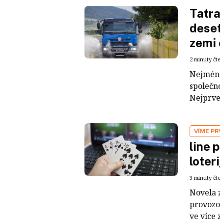
Tatra
deset
zemi 
2 minuty čt
Nejméně 
společno
Nejprve 
VÍME PR
line 
loter
3 minuty čt
Novela 
provozo
ve více 