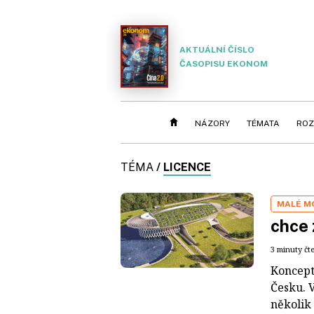
AKTUÁLNÍ ČÍSLO
ČASOPISU EKONOM
NÁZORY
TÉMATA
ROZ
TÉMA
/
LICENCE
MALÉ M
chce 
3 minuty čt
Koncept
Česku. 
několik