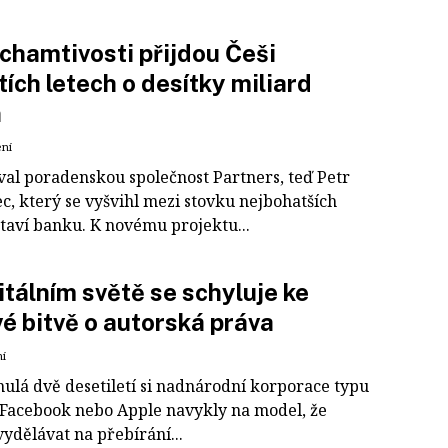
 chamtivosti přijdou Češi
štích letech o desítky miliard
n
ení
al poradenskou společnost Partners, teď Petr
c, který se vyšvihl mezi stovku nejbohatších
staví banku. K novému projektu...
itálním světě se schyluje ke
vé bitvě o autorská práva
ní
nulá dvě desetiletí si nadnárodní korporace typu
 Facebook nebo Apple navykly na model, že
ydělávat na přebírání...