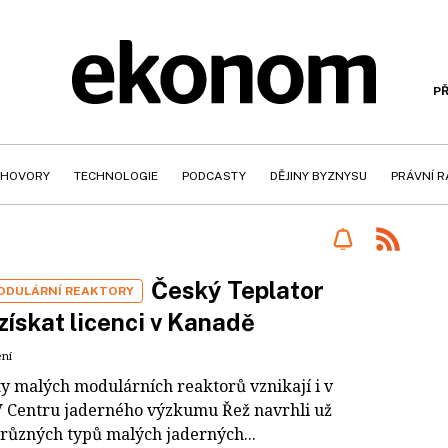
PŘ
HOVORY
TECHNOLOGIE
PODCASTY
DĚJINY BYZNYSU
PRÁVNÍ 
Český Teplator
ODULÁRNÍ REAKTORY
získat licenci v Kanadě
ení
y malých modulárních reaktorů vznikají i v
V Centru jaderného výzkumu Řež navrhli už
 různých typů malých jaderných...