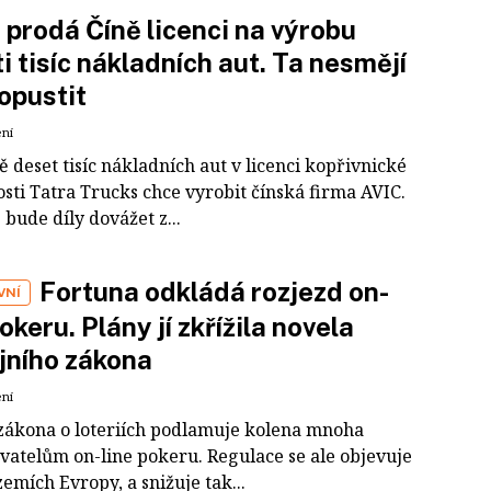
 prodá Číně licenci na výrobu
i tisíc nákladních aut. Ta nesmějí
opustit
ení
deset tisíc nákladních aut v licenci kopřivnické
sti Tatra Trucks chce vyrobit čínská firma AVIC.
bude díly dovážet z...
Fortuna odkládá rozjezd on-
VNÍ
pokeru. Plány jí zkřížila novela
ijního zákona
ení
zákona o loteriích podlamuje kolena mnoha
vatelům on-line pokeru. Regulace se ale objevuje
zemích Evropy, a snižuje tak...