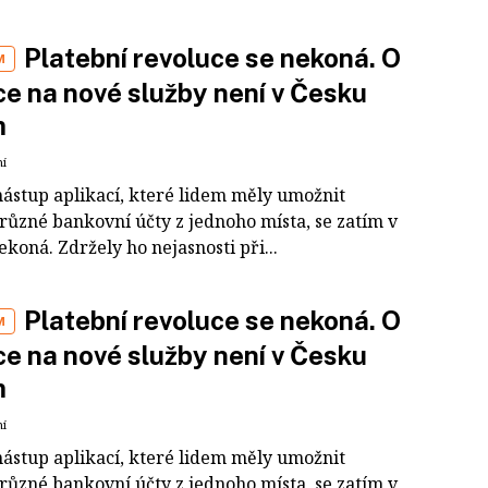
Platební revoluce se nekoná. O
M
ce na nové služby není v Česku
m
ní
nástup aplikací, které lidem měly umožnit
 různé bankovní účty z jednoho místa, se zatím v
koná. Zdržely ho nejasnosti při...
Platební revoluce se nekoná. O
M
ce na nové služby není v Česku
m
ní
nástup aplikací, které lidem měly umožnit
 různé bankovní účty z jednoho místa, se zatím v