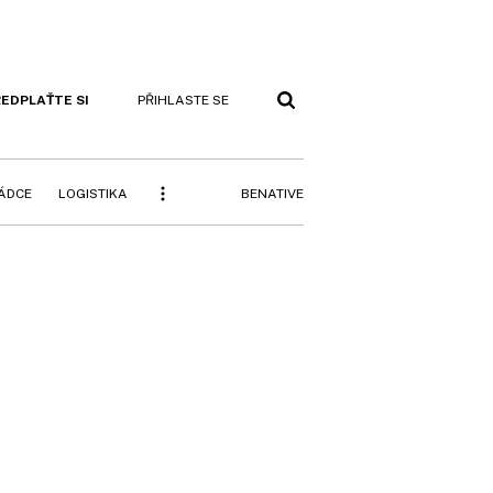
EDPLAŤTE SI
PŘIHLASTE SE
BENATIVE
RÁDCE
LOGISTIKA