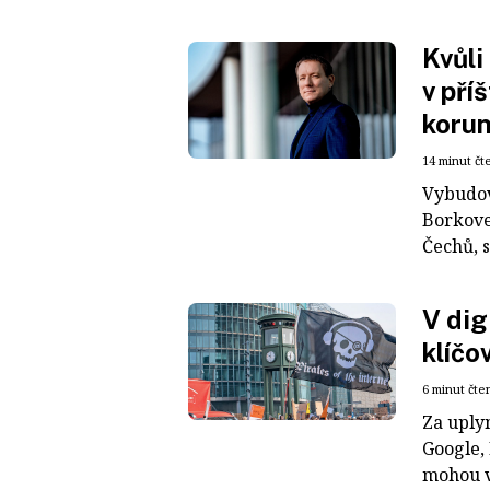
Kvůli
v pří
koru
14 minut čt
Vybudov
Borkove
Čechů, 
V dig
klíčo
6 minut čte
Za uply
Google,
mohou v