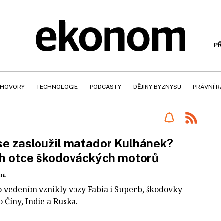
PŘ
HOVORY
TECHNOLOGIE
PODCASTY
DĚJINY BYZNYSU
PRÁVNÍ 
se zasloužil matador Kulhánek?
h otce škodováckých motorů
ení
o vedením vznikly vozy Fabia i Superb, škodovky
o Číny, Indie a Ruska.