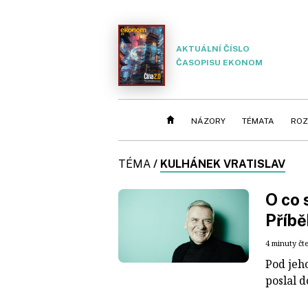
AKTUÁLNÍ ČÍSLO
ČASOPISU EKONOM
NÁZORY
TÉMATA
ROZ
TÉMA
/
KULHÁNEK VRATISLAV
O co 
Příbě
4 minuty čt
Pod jeh
poslal d