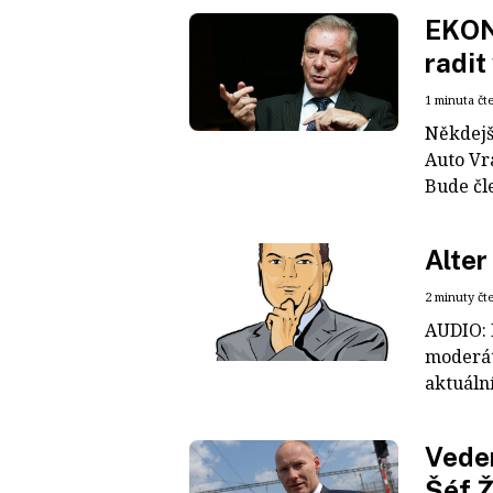
EKON
radit
1 minuta čt
Někdejš
Auto Vra
Bude čl
Alter
2 minuty čt
AUDIO: 
moderáto
aktuáln
Veden
Šéf Ž