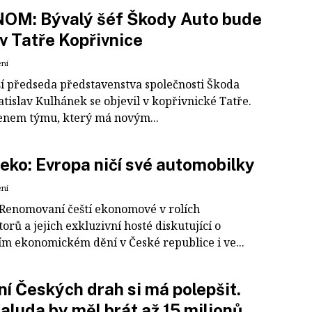
OM: Bývalý šéf Škody Auto bude
 v Tatře Kopřivnice
ení
í předseda představenstva společnosti Škoda
tislav Kulhánek se objevil v kopřivnické Tatře.
enem týmu, který má novým...
 eko: Evropa ničí své automobilky
ení
Renomovaní čeští ekonomové v rolích
rů a jejich exkluzivní hosté diskutující o
ím ekonomickém dění v České republice i ve...
í Českých drah si má polepšit.
aluda by měl brát až 15 milionů