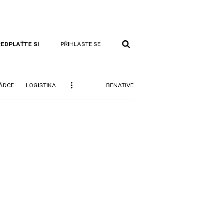
EDPLAŤTE SI
PŘIHLASTE SE
BENATIVE
RÁDCE
LOGISTIKA