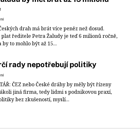
ě
ení
Českých drah má brát více peněz než dosud.
plat ředitele Petra Žaludy je teď 6 milionů ročně,
 by to mohlo být až 15...
čí rady nepotřebují politiky
ení
Ř: ČEZ nebo České dráhy by měly být řízeny
ákoli jiná firma, tedy lidmi s podnikovou praxí,
olitiky bez zkušeností, myslí...