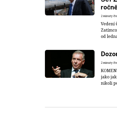
ročn
2 minuty čt
Vedení 
Zatímco 
od ledna
Dozor
2 minuty čt
KOMENTÁ
jako jak
nikoli p