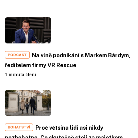
Na vlně podnikání s Markem Bárdym,
PODCAST
ředitelem firmy VR Rescue
1 minuta čtení
Proč většina lidí asi nikdy
BOHATSTVÍ
nezbohatne. Co skutečně stojí za majetkem