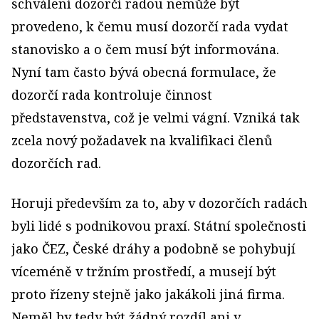
schválení dozorčí radou nemůže být
provedeno, k čemu musí dozorčí rada vydat
stanovisko a o čem musí být informována.
Nyní tam často bývá obecná formulace, že
dozorčí rada kontroluje činnost
představenstva, což je velmi vágní. Vzniká tak
zcela nový požadavek na kvalifikaci členů
dozorčích rad.
Horuji především za to, aby v dozorčích radách
byli lidé s podnikovou praxí. Státní společnosti
jako ČEZ, České dráhy a podobně se pohybují
víceméně v tržním prostředí, a musejí být
proto řízeny stejně jako jakákoli jiná firma.
Neměl by tedy být žádný rozdíl ani v