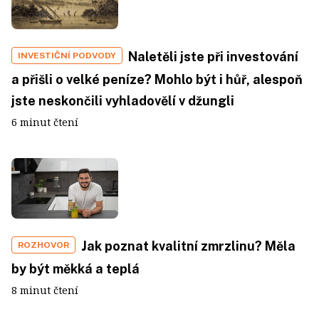
Naletěli jste při investování
INVESTIČNÍ PODVODY
a přišli o velké peníze? Mohlo být i hůř, alespoň
jste neskončili vyhladovělí v džungli
6 minut čtení
Jak poznat kvalitní zmrzlinu? Měla
ROZHOVOR
by být měkká a teplá
8 minut čtení