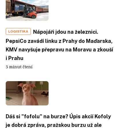
Nápojáři jdou na železnici.
LOGISTIKA
PepsiCo zavádí linku z Prahy do Maďarska,
KMV navyšuje přepravu na Moravu a zkouší
i Prahu
5 minut čtení
Dáš si "fofolu" na burze? Úpis akcií Kofoly
je dobrá zpráva, pražskou burzu už ale