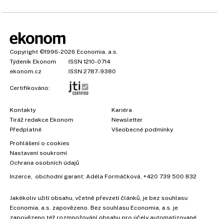
Copyright
©1996-2026
Economia, a.s.
Týdeník Ekonom
ISSN 1210-0714
ekonom.cz
ISSN 2787-9380
Certifikováno:
Kontakty
Kariéra
Tiráž redakce Ekonom
Newsletter
Předplatné
Všeobecné podmínky
Prohlášení o cookies
Nastavení soukromí
Ochrana osobních údajů
Inzerce
, obchodní garant:
Adéla Formáčková
,
+420 739 500 832
Jakékoliv užití obsahu, včetně převzetí článků, je bez souhlasu
Economia, a.s. zapovězeno. Bez souhlasu Economia, a.s. je
zapovězeno též rozmnožování obsahu pro účely automatizované