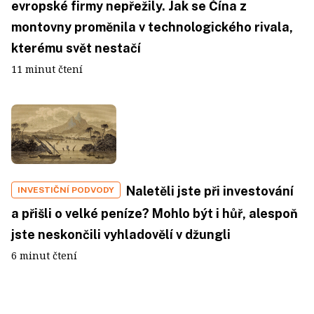
evropské firmy nepřežily. Jak se Čína z
montovny proměnila v technologického rivala,
kterému svět nestačí
11 minut čtení
Naletěli jste při investování
INVESTIČNÍ PODVODY
a přišli o velké peníze? Mohlo být i hůř, alespoň
jste neskončili vyhladovělí v džungli
6 minut čtení