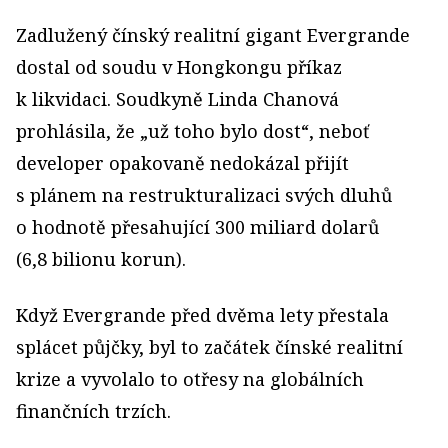
Zadlužený čínský realitní gigant Evergrande
dostal od soudu v Hongkongu příkaz
k likvidaci. Soudkyně Linda Chanová
prohlásila, že „už toho bylo dost“, neboť
developer opakovaně nedokázal přijít
s plánem na restrukturalizaci svých dluhů
o hodnotě přesahující 300 miliard dolarů
(6,8 bilionu korun).
Když Evergrande před dvěma lety přestala
splácet půjčky, byl to začátek čínské realitní
krize a vyvolalo to otřesy na globálních
finančních trzích.