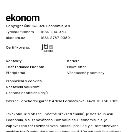
Copyright
©1996-2026
Economia, a.s.
Týdeník Ekonom
ISSN 1210-0714
ekonom.cz
ISSN 2787-9380
Certifikováno:
Kontakty
Kariéra
Tiráž redakce Ekonom
Newsletter
Předplatné
Všeobecné podmínky
Prohlášení o cookies
Nastavení soukromí
Ochrana osobních údajů
Inzerce
, obchodní garant:
Adéla Formáčková
,
+420 739 500 832
Jakékoliv užití obsahu, včetně převzetí článků, je bez souhlasu
Economia, a.s. zapovězeno. Bez souhlasu Economia, a.s. je
zapovězeno též rozmnožování obsahu pro účely automatizované
analýzy textů nebo dat podle ustanovení § 39c autorského zákona.