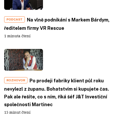
Na vlně podnikání s Markem Bárdym,
PODCAST
ředitelem firmy VR Rescue
1 minuta čtení
Po prodeji fabriky klient půl roku
ROZHOVOR
nevylezl z županu. Bohatstvím si kupujete čas.
Pak ale řešíte, co s ním, říká šéf J&T Investiční
společnosti Martinec
15 minut čtení