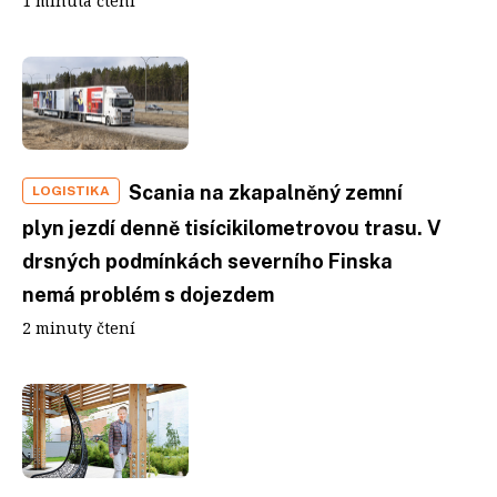
1 minuta čtení
Scania na zkapalněný zemní
LOGISTIKA
plyn jezdí denně tisícikilometrovou trasu. V
drsných podmínkách severního Finska
nemá problém s dojezdem
2 minuty čtení