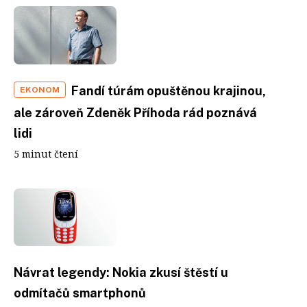
Fandí túrám opuštěnou krajinou,
EKONOM
ale zároveň Zdeněk Příhoda rád poznává
lidi
5 minut čtení
Návrat legendy: Nokia zkusí štěstí u
odmítačů smartphonů