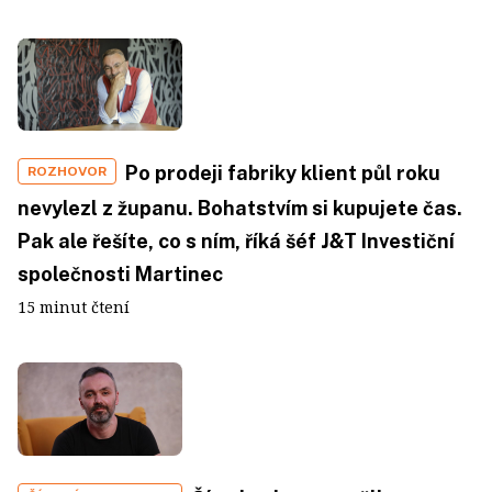
Po prodeji fabriky klient půl roku
ROZHOVOR
nevylezl z županu. Bohatstvím si kupujete čas.
Pak ale řešíte, co s ním, říká šéf J&T Investiční
společnosti Martinec
15 minut čtení