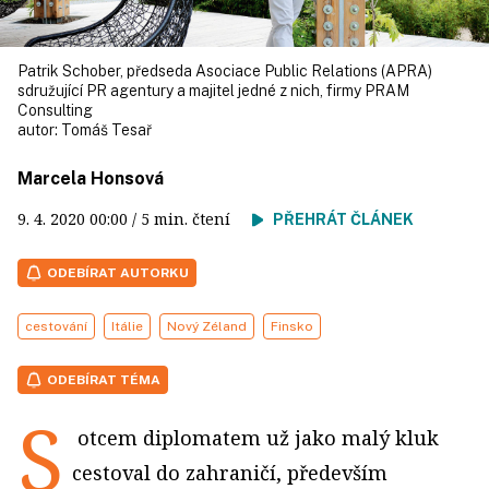
Patrik Schober, předseda Asociace Public Relations (APRA)
sdružující PR agentury a majitel jedné z nich, firmy PRAM
Consulting
autor:
Tomáš Tesař
Marcela Honsová
9. 4. 2020
00:00
/ 5 min. čtení
PŘEHRÁT ČLÁNEK
ODEBÍRAT AUTORKU
cestování
Itálie
Nový Zéland
Finsko
ODEBÍRAT TÉMA
S
otcem diplomatem už jako malý kluk
cestoval do zahraničí, především