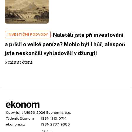
Naletěli jste při investování
INVESTIČNÍ PODVODY
a přišli o velké peníze? Mohlo být i hůř, alespoň
jste neskončili vyhladovělí v džungli
6 minut čtení
Copyright
©1996-2026
Economia, a.s.
Týdeník Ekonom
ISSN 1210-0714
ekonom.cz
ISSN 2787-9380