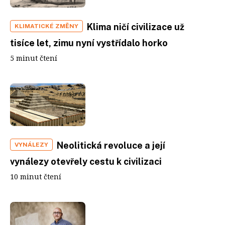
Klima ničí civilizace už
KLIMATICKÉ ZMĚNY
tisíce let, zimu nyní vystřídalo horko
5 minut čtení
Neolitická revoluce a její
VYNÁLEZY
vynálezy otevřely cestu k civilizaci
10 minut čtení