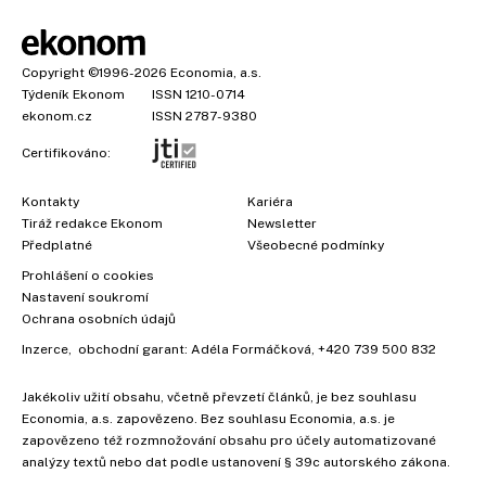
Copyright
©1996-2026
Economia, a.s.
Týdeník Ekonom
ISSN 1210-0714
ekonom.cz
ISSN 2787-9380
Certifikováno:
Kontakty
Kariéra
Tiráž redakce Ekonom
Newsletter
Předplatné
Všeobecné podmínky
Prohlášení o cookies
Nastavení soukromí
Ochrana osobních údajů
Inzerce
, obchodní garant:
Adéla Formáčková
,
+420 739 500 832
Jakékoliv užití obsahu, včetně převzetí článků, je bez souhlasu
Economia, a.s. zapovězeno. Bez souhlasu Economia, a.s. je
zapovězeno též rozmnožování obsahu pro účely automatizované
analýzy textů nebo dat podle ustanovení § 39c autorského zákona.