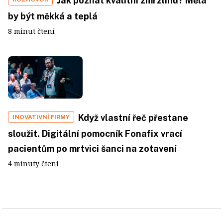
Jak poznat kvalitní zmrzlinu? Měla
by být měkká a teplá
8 minut čtení
Když vlastní řeč přestane
INOVATIVNÍ FIRMY
sloužit. Digitální pomocník Fonafix vrací
pacientům po mrtvici šanci na zotavení
4 minuty čtení