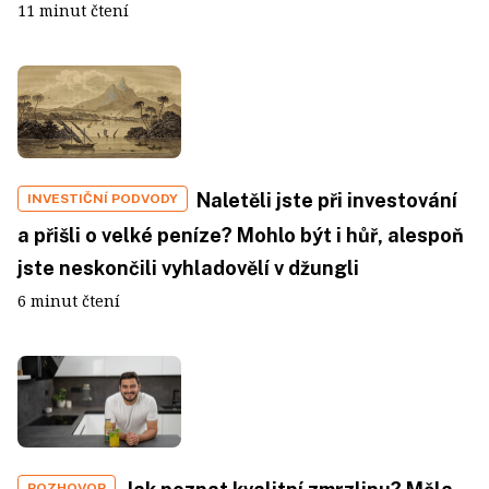
11 minut čtení
Naletěli jste při investování
INVESTIČNÍ PODVODY
a přišli o velké peníze? Mohlo být i hůř, alespoň
jste neskončili vyhladovělí v džungli
6 minut čtení
ROZHOVOR