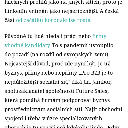
falešných profilů jako na jiných sítích, proto je
LinkedIn vnímán jako nejserióznější. A česká
část
od začátku koronakrize roste
.
Původně tu lidé hledali práci nebo
firmy
vhodné kandidáty
. To s pandemií ustoupilo
do pozadí (na rozdíl od evropských zemí).
Nejčastější důvod, proč zde nyní být, je už
byznys, přímý nebo nepřímý. „Pro B2B je to
nejdůležitější sociální síť,“ říká Jiří Jambor,
spoluzakladatel společnosti Future Sales,
která pomáhá firmám podporovat byznys
prostřednictvím sociálních sítí. Najít obchodní
spojení i třeba v úzce specializovaných
oborech je tu snazší než kdekoliv jinde. „Když