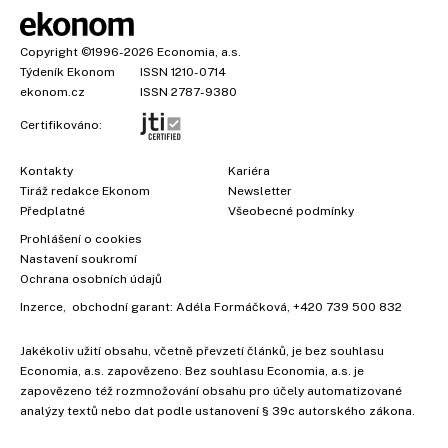
Copyright
©1996-2026
Economia, a.s.
Týdeník Ekonom
ISSN 1210-0714
ekonom.cz
ISSN 2787-9380
Certifikováno:
Kontakty
Kariéra
Tiráž redakce Ekonom
Newsletter
Předplatné
Všeobecné podmínky
Prohlášení o cookies
Nastavení soukromí
Ochrana osobních údajů
Inzerce
, obchodní garant:
Adéla Formáčková
,
+420 739 500 832
Jakékoliv užití obsahu, včetně převzetí článků, je bez souhlasu
Economia, a.s. zapovězeno. Bez souhlasu Economia, a.s. je
zapovězeno též rozmnožování obsahu pro účely automatizované
analýzy textů nebo dat podle ustanovení § 39c autorského zákona.