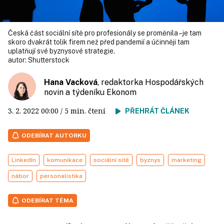
Česká část sociální sítě pro profesionály se proměnila – je tam
skoro dvakrát tolik firem než před pandemií a účinněji tam
uplatňují své byznysové strategie.
autor:
Shutterstock
Hana Vacková
, redaktorka Hospodářských
novin a týdeníku Ekonom
3. 2. 2022
00:00
/ 5 min. čtení
PŘEHRÁT ČLÁNEK
ODEBÍRAT AUTORKU
LinkedIn
komunikace
sociální sítě
byznys
marketing
nábor
personalistika
ODEBÍRAT TÉMA