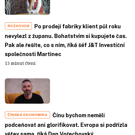
Po prodeji fabriky klient půl roku
ROZHOVOR
nevylezl z županu. Bohatstvím si kupujete čas.
Pak ale řešíte, co s ním, říká šéf J&T Investiční
společnosti Martinec
15 minut čtení
Čínu bychom neměli
ČÍNSKÁ EKONOMIKA
podceňovat ani glorifikovat. Evropa si podřízla
větev sama, říká Dan Vořechovský