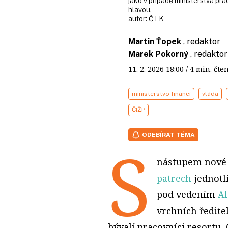
jako v případě ministerstva prác
hlavou.
autor:
ČTK
Martin Ťopek
, redaktor
Marek Pokorný
, redaktor
11. 2. 2026
18:00
/ 4 min. č
ministerstvo financí
vláda
ČIŽP
ODEBÍRAT TÉMA
S
nástupem nové v
patrech
jednotli
pod vedením
Al
vrchních ředite
bývalí pracovníci resortu.