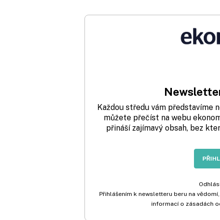
Newsletter
Každou středu vám představíme nej
můžete přečíst na webu ekonom.
přináší zajímavý obsah, bez kte
PŘIH
Odhlási
Přihlášením k newsletteru beru na vědomí,
informací o zásadách o