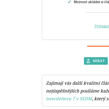
Možnost ukládat si člá
Přihlási
SDÍLET
Zajímají vás další kvalitní č
nejúspěšnějších posíláme kaž
newsletteru 7 v SEDM
, který 