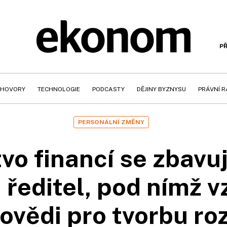
PŘ
HOVORY
TECHNOLOGIE
PODCASTY
DĚJINY BYZNYSU
PRÁVNÍ 
PERSONÁLNÍ ZMĚNY
vo financí se zbavu
i ředitel, pod nímž v
ovědi pro tvorbu ro