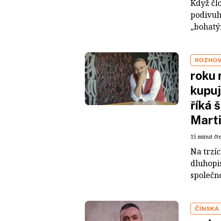
Když čl
podivuh
„bohatým
ROZHO
roku 
kupuj
říká 
Mart
15 minut čt
Na trzí
dluhopis
společno
ČÍNSKÁ