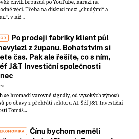
ověk chvíli brouzdá po YouTube, narazí na
odné věci. Třeba na diskusi mezi „chudými“ a
i“, v níž...
Po prodeji fabriky klient půl
VOR
nevylezl z županu. Bohatstvím si
ete čas. Pak ale řešíte, co s ním,
šéf J&T Investiční společnosti
inec
ení
ch se hromadí varovné signály, od vysokých výnosů
ů po obavy z přehřátí sektoru AI. Šéf J&T Investiční
sti Tomáš...
Čínu bychom neměli
 EKONOMIKA