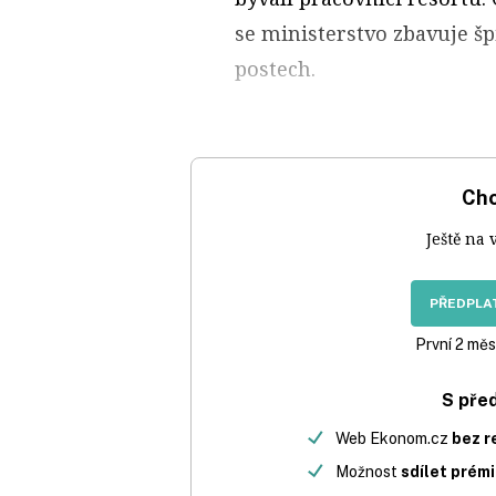
se ministerstvo zbavuje š
postech.
Chc
Ještě na 
PŘEDPLAT
První 2 měs
S pře
Web Ekonom.cz
bez r
Možnost
sdílet prém