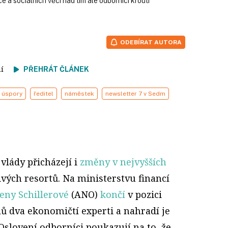
e a sociálních věcí nad tím ale odborníci kroutí
ODEBÍRAT AUTORA
tení
PŘEHRÁT ČLÁNEK
úspory
ředitel
náměstek
newsletter 7 v Sedm
lády přicházejí i
změny v nejvyšších
vých resortů. Na ministerstvu financí
eny Schillerové
(ANO)
končí
v pozici
lů dva ekonomičtí experti a nahradí je
 Oslovení odborníci poukazují na to, že