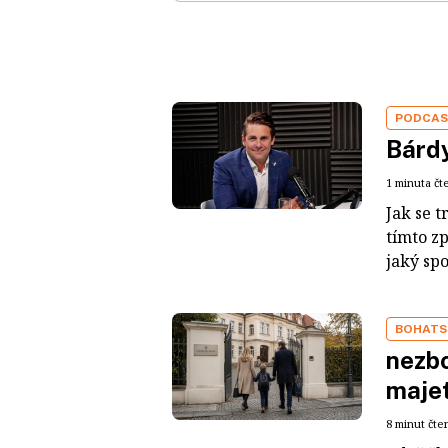
PODCA
Bárdy
1 minuta čt
Jak se t
tímto z
jaký sp
BOHATS
nezbo
maje
8 minut čte