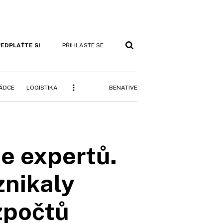
EDPLAŤTE SI
PŘIHLASTE SE
BENATIVE
RÁDCE
LOGISTIKA
je expertů.
znikaly
zpočtů