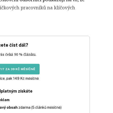
pičkových pracovníků na klíčových
ete číst dál?
vás čeká 90 % článku.
IT ZA 39 KČ MĚSÍČNĚ
íce, pak 149 Kč měsíčně
dplatným získáte
eklam
iový obsah
zdarma (5 článků měsíčně)