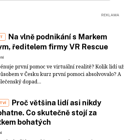
Na vlně podnikání s Markem
ST
m, ředitelem firmy VR Rescue
ení
rénuje první pomoc ve virtuální realitě? Kolik lidí už
působem v Česku kurz první pomoci absolvovalo? A
olečenský dopad...
Proč většina lidí asi nikdy
TVÍ
hatne. Co skutečně stojí za
tkem bohatých
ní