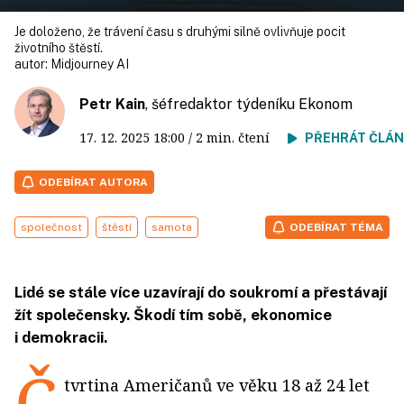
Je doloženo, že trávení času s druhými silně ovlivňuje pocit
životního štěstí.
autor:
Midjourney AI
Petr Kain
, šéfredaktor týdeníku Ekonom
17. 12. 2025
18:00
/ 2 min. čtení
PŘEHRÁT ČLÁ
ODEBÍRAT AUTORA
společnost
štěstí
samota
ODEBÍRAT TÉMA
Lidé se stále více uzavírají do soukromí a přestávají
žít společensky. Škodí tím sobě, ekonomice
i demokracii.
Č
tvrtina Američanů ve věku 18 až 24 let