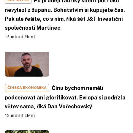
Po prodeji fabriky klient půl roku
nevylezl z županu. Bohatstvím si kupujete čas.
Pak ale řešíte, co s ním, říká šéf J&T Investiční
společnosti Martinec
15 minut čtení
Čínu bychom neměli
ČÍNSKÁ EKONOMIKA
podceňovat ani glorifikovat. Evropa si podřízla
větev sama, říká Dan Vořechovský
12 minut čtení