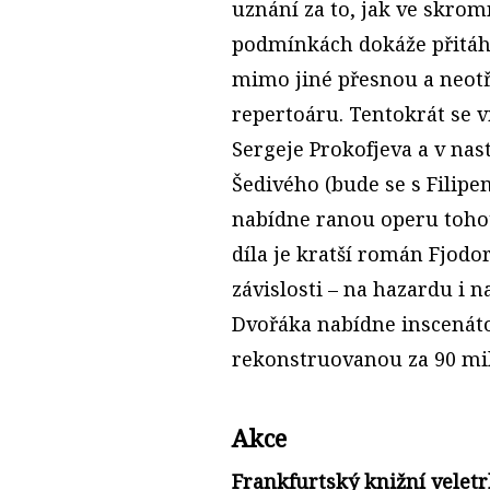
uznání za to, jak ve skro
podmínkách dokáže přitáh
mimo jiné přesnou a neot
repertoáru. Tentokrát se v
Sergeje Prokofjeva a v na
Šedivého (bude se s Filipe
nabídne ranou operu tohot
díla je kratší román Fjodo
závislosti – na hazardu i 
Dvořáka nabídne inscenáto
rekonstruovanou za 90 mi
Akce
Frankfurtský knižní veletrh