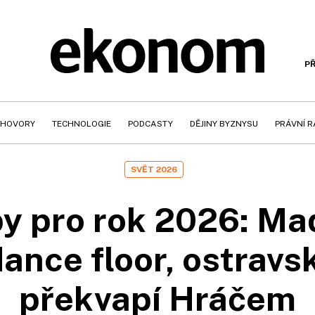
PŘ
HOVORY
TECHNOLOGIE
PODCASTY
DĚJINY BYZNYSU
PRÁVNÍ 
SVĚT 2026
ipy pro rok 2026: Ma
dance floor, ostravs
překvapí Hráčem