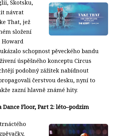
lii, Skotsku,
it návrat
ke That, jež
nném složení
a Howard
9 ukázalo schopnost pěveckého bandu
živení úspěšného konceptu Circus
 chtějí podobný zážitek nabídnout
ropagovali čerstvou desku, nyní to
akže zazní hlavně známé hity.
 Dance Floor, Part 2: léto–podzim
čtrnáctého
zpěvačky,