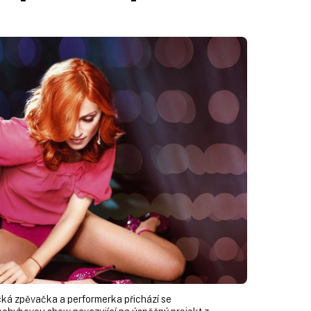
ká zpěvačka a performerka přichází se