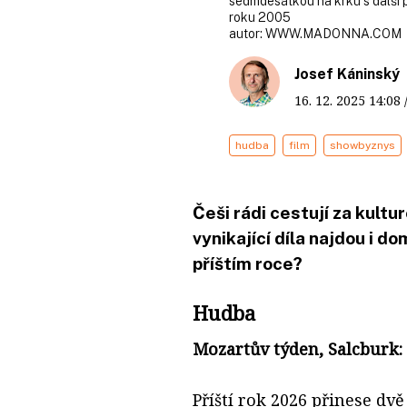
sedmdesátkou na krku s další 
roku 2005
autor:
WWW.MADONNA.COM
Josef Káninský
16. 12. 2025
14:08
hudba
film
showbyznys
Češi rádi cestují za kultur
vynikající díla najdou i d
příštím roce?
Hudba
Mozartův týden, Salcburk: 
Příští rok 2026 přinese dv