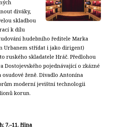
mných
nout diváky,
řelou skladbou
rací k dílu
studování hudebního ředitele Marka
m Urbanem střídat i jako dirigent)
o ruského skladatele Hráč. Předlohou
ra Dostojevského pojednávající o zkázné
na osudové ženě. Divadlo Antonína
rům moderní jevištní technologii
lionů korun.
: 7.–11. října