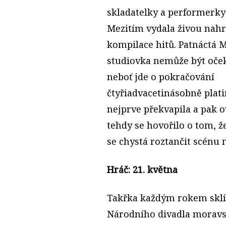
skladatelky a performerk
Mezitím vydala živou nahr
kompilace hitů. Patnáctá
studiovka nemůže být oček
neboť jde o pokračování
čtyřiadvacetinásobně plat
nejprve překvapila a pak 
tehdy se hovořilo o tom, ž
se chystá roztančit scénu
Hráč: 21. května
Takřka každým rokem sklí
Národního divadla morav