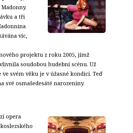
y Madonny.
ávku a tři
 Madonnina
ávána víc,
inového projektu z roku 2005, jímž
ovlivnila soudobou hudební scénu. Už
e ve svém věku je v úžasné kondici. Teď
 na své osmašedesáté narozeniny.
zí opera
skoslezského