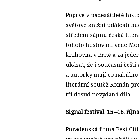
Poprvé v padesátileté histo
světové knižní události b
středem zájmu česká litera
tohoto hostování vede Mo
knihovna v Brně a za jeden 
ukázat, že i současní čeští 
a autorky mají co nabídnout
literární soutěž Román pro
tři dosud nevydaná díla.
Signal festival: 15.–18. říjn
Poradenská firma Best Cit
ve své zprávě pro příští ro