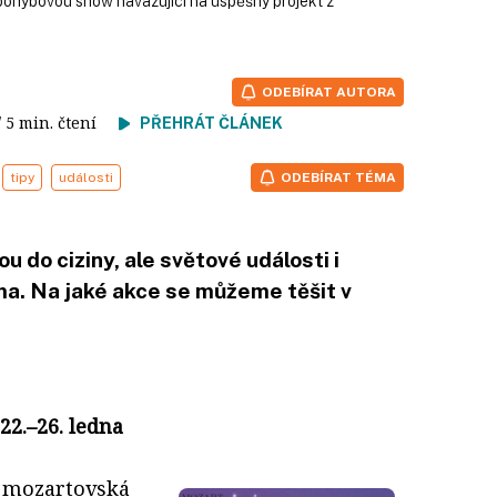
pohybovou show navazující na úspěšný projekt z
ODEBÍRAT AUTORA
/ 5 min. čtení
PŘEHRÁT ČLÁNEK
tipy
události
ODEBÍRAT TÉMA
ou do ciziny, ale světové události i
oma. Na jaké akce se můžeme těšit v
22.–26. ledna
ě mozartovská