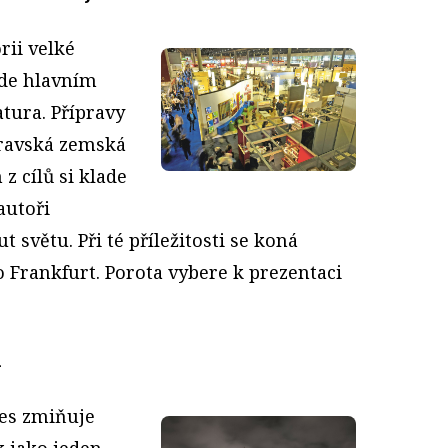
rii velké
ude hlavním
tura. Přípravy
ravská zemská
z cílů si klade
autoři
 světu. Při té příležitosti se koná
 Frankfurt. Porota vybere k prezentaci
a
ies zmiňuje
k jako jeden