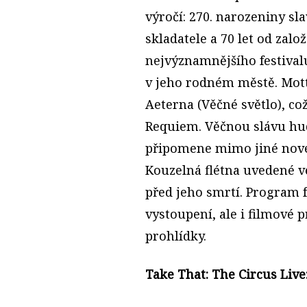
výročí: 270. narozeniny sl
skladatele a 70 let od zalo
nejvýznamnějšího festival
v jeho rodném městě. Mo
Aeterna (Věčné světlo), c
Requiem. Věčnou slávu h
připomene mimo jiné nové
Kouzelná flétna uvedené v
před jeho smrtí. Program 
vystoupení, ale i filmové
prohlídky.
Take That: The Circus Live: