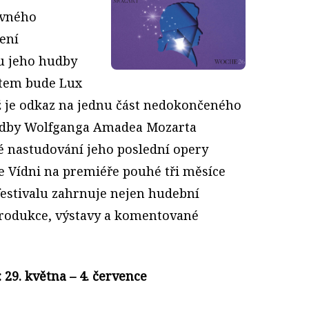
avného
žení
u jeho hudby
ttem bude Lux
ož je odkaz na jednu část nedokončeného
udby Wolfganga Amadea Mozarta
 nastudování jeho poslední opery
e Vídni na premiéře pouhé tři měsíce
festivalu zahrnuje nejen hudební
 produkce, výstavy a komentované
 29. května – 4. července