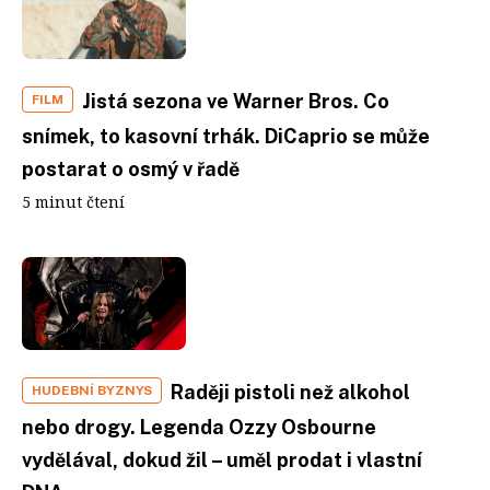
Jistá sezona ve Warner Bros. Co
FILM
snímek, to kasovní trhák. DiCaprio se může
postarat o osmý v řadě
5 minut čtení
Raději pistoli než alkohol
HUDEBNÍ BYZNYS
nebo drogy. Legenda Ozzy Osbourne
vydělával, dokud žil – uměl prodat i vlastní