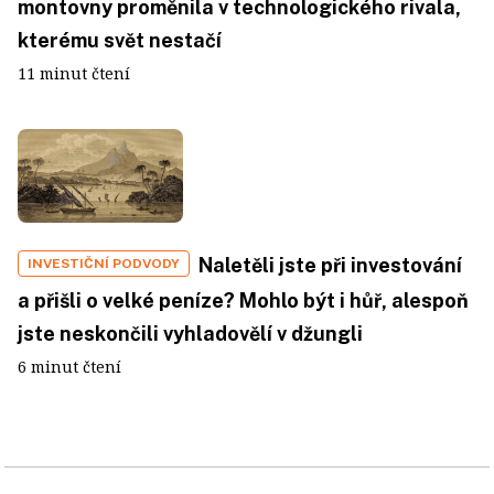
montovny proměnila v technologického rivala,
kterému svět nestačí
11 minut čtení
Naletěli jste při investování
INVESTIČNÍ PODVODY
a přišli o velké peníze? Mohlo být i hůř, alespoň
jste neskončili vyhladovělí v džungli
6 minut čtení