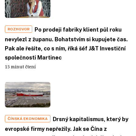
Po prodeji fabriky klient půl roku
ROZHOVOR
nevylezl z županu. Bohatstvím si kupujete čas.
Pak ale řešíte, co s ním, říká šéf J&T Investiční
společnosti Martinec
15 minut čtení
Drsný kapitalismus, který by
ČÍNSKÁ EKONOMIKA
evropské firmy nepřežily. Jak se Čína z