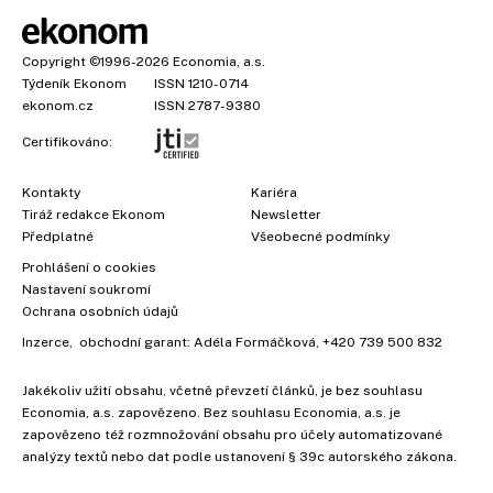
Copyright
©1996-2026
Economia, a.s.
Týdeník Ekonom
ISSN 1210-0714
ekonom.cz
ISSN 2787-9380
Certifikováno:
Kontakty
Kariéra
Tiráž redakce Ekonom
Newsletter
Předplatné
Všeobecné podmínky
Prohlášení o cookies
Nastavení soukromí
Ochrana osobních údajů
Inzerce
, obchodní garant:
Adéla Formáčková
,
+420 739 500 832
Jakékoliv užití obsahu, včetně převzetí článků, je bez souhlasu
Economia, a.s. zapovězeno. Bez souhlasu Economia, a.s. je
zapovězeno též rozmnožování obsahu pro účely automatizované
analýzy textů nebo dat podle ustanovení § 39c autorského zákona.