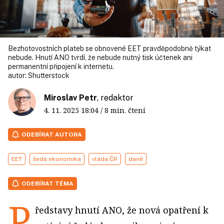
Bezhotovostních plateb se obnovené EET pravděpodobně týkat
nebude. Hnutí ANO tvrdí, že nebude nutný tisk účtenek ani
permanentní připojení k internetu.
autor:
Shutterstock
Miroslav Petr
, redaktor
4. 11. 2025
18:04
/ 8 min. čtení
ODEBÍRAT AUTORA
EET
šedá ekonomika
vláda ČR
daně
ODEBÍRAT TÉMA
P
ředstavy hnutí ANO, že nová opatření k