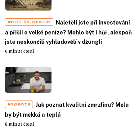
Naletěli jste při investování
INVESTIČNÍ PODVODY
a přišli o velké peníze? Mohlo být i hůř, alespoň
jste neskončili vyhladovělí v džungli
6 minut čtení
Jak poznat kvalitní zmrzlinu? Měla
ROZHOVOR
by být měkká a teplá
8 minut čtení