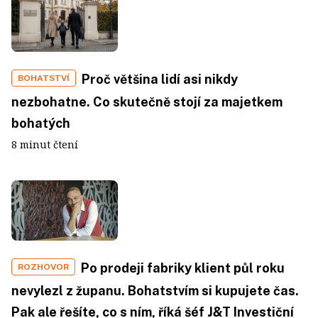
Proč většina lidí asi nikdy
BOHATSTVÍ
nezbohatne. Co skutečně stojí za majetkem
bohatých
8 minut čtení
Po prodeji fabriky klient půl roku
ROZHOVOR
nevylezl z županu. Bohatstvím si kupujete čas.
Pak ale řešíte, co s ním, říká šéf J&T Investiční