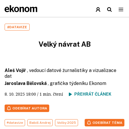
#DATAVIZE
Velký návrat AB
Aleš Vojíř
, vedoucí datové žurnalistiky a vizualizace
dat
Jaroslava Bělovská
, grafička týdeníku Ekonom
8. 10. 2025
18:00
/ 1 min. čtení
PŘEHRÁT ČLÁNEK
ODEBÍRAT AUTORA
#datavize
Babiš Andrej
Volby 2025
ODEBÍRAT TÉMA