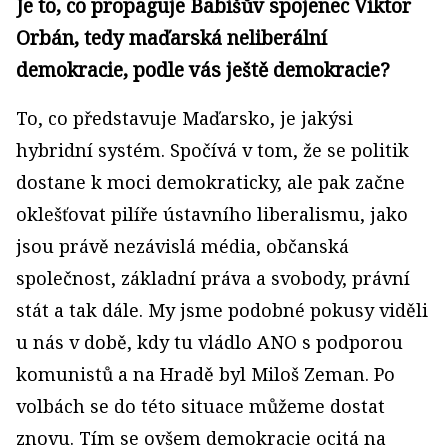
Je to, co propaguje Babišův spojenec Viktor
Orbán, tedy maďarská neliberální
demokracie, podle vás ještě demokracie?
To, co představuje Maďarsko, je jakýsi
hybridní systém. Spočívá v tom, že se politik
dostane k moci demokraticky, ale pak začne
oklešťovat pilíře ústavního liberalismu, ja
ko
jsou právě
nezávislá média, občanská
společnost, základní práva a svobody, právní
stát a tak dále. My jsme podobné pokusy viděli
u nás v době, kdy tu vládlo ANO s podporou
komunistů a na Hradě byl Miloš Zeman. Po
volbách se do této situace můžeme dostat
znovu. Tím se ovšem demokracie ocitá na