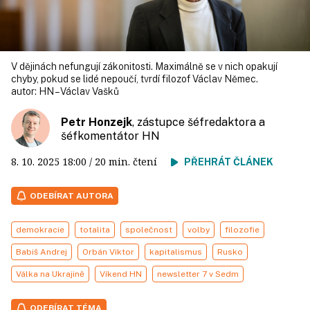
V dějinách nefungují zákonitosti. Maximálně se v nich opakují
chyby, pokud se lidé nepoučí, tvrdí filozof Václav Němec.
autor:
HN – Václav Vašků
Petr Honzejk
, zástupce šéfredaktora a
šéfkomentátor HN
8. 10. 2025
18:00
/ 20 min. čtení
PŘEHRÁT ČLÁNEK
ODEBÍRAT AUTORA
demokracie
totalita
společnost
volby
filozofie
Babiš Andrej
Orbán Viktor
kapitalismus
Rusko
Válka na Ukrajině
Víkend HN
newsletter 7 v Sedm
ODEBÍRAT TÉMA