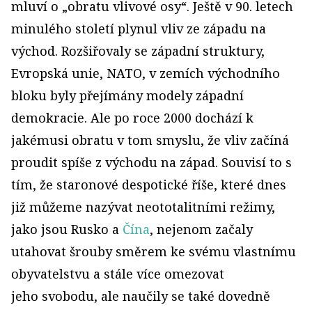
mluví o „obratu vlivové osy“. Ještě v 90. letech
minulého století plynul vliv ze západu na
východ. Rozšiřovaly se západní struktury,
Evropská unie, NATO, v zemích východního
bloku byly přejímány modely západní
demokracie. Ale po roce 2000 dochází k
jakémusi obratu v tom smyslu, že vliv začíná
proudit spíše z východu na západ. Souvisí to s
tím, že staronové despotické říše, které dnes
již můžeme nazývat neototalitními režimy,
jako jsou Rusko a
Čína
, nejenom začaly
utahovat šrouby směrem ke svému vlastnímu
obyvatelstvu a stále více omezovat
jeho svobodu, ale naučily se také dovedně