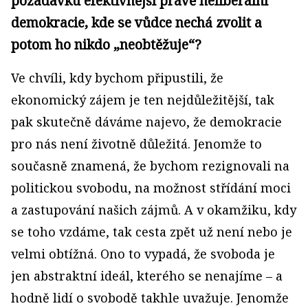
požadavku efektivnější právě neliberální
demokracie, kde se vůdce nechá zvolit a
potom ho nikdo „neobtěžuje“?
Ve chvíli, kdy bychom připustili, že
ekonomický zájem je ten nejdůležitější, tak
pak skutečně dáváme najevo, že demokracie
pro nás není životně důležitá. Jenomže to
současně znamená, že bychom rezignovali na
politickou svobodu, na možnost střídání moci
a zastupování našich zájmů. A v okamžiku, kdy
se toho vzdáme, tak cesta zpět už není nebo je
velmi obtížná. Ono to vypadá, že svoboda je
jen abstraktní ideál, kterého se nenajíme – a
hodně lidí o svobodě takhle uvažuje. Jenomže