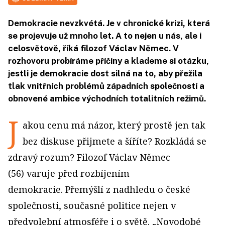
Demokracie nevzkvétá. Je v chronické krizi, která
se projevuje už mnoho let. A to nejen u nás, ale i
celosvětově, říká filozof Václav Němec. V
rozhovoru probíráme příčiny a klademe si otázku,
jestli je demokracie dost silná na to, aby přežila
tlak vnitřních problémů západních společností a
obnovené ambice východních totalitních režimů.
J
akou cenu má názor, který prostě jen tak
bez diskuse přijmete a šíříte? Rozkládá se
zdravý rozum? Filozof Václav Němec
(56) varuje před rozbíjením
demokracie. Přemýšlí z nadhledu o české
společnosti, současné politice nejen v
předvolební atmosféře i o světě. „Novodobé