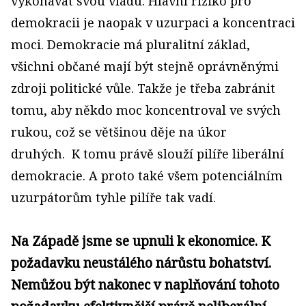
vykonávat svou vládu. Hlavní riziko pro
demokracii je naopak v uzurpaci a koncentraci
moci.
Demokracie má pluralitní základ,
všichni občané mají být stejně oprávněnými
zdroji politické vůle.
Takže je třeba zabránit
tomu, aby někdo moc koncentroval ve svých
rukou, což se většinou děje na úkor
druhých.
K tomu právě slouží pilíře liberální
demokracie. A proto také všem potenciálním
uzurpátorům tyhle pilíře tak vadí.
Na Západě jsme se upnuli k ekonomice. K
požadavku neustálého nárůstu bohatství.
Nemůžou být nakonec v naplňování tohoto