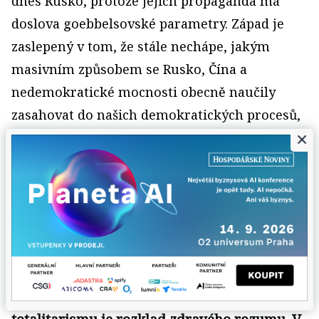
dnes Rusko, protože jejich propaganda má
doslova goebbelsovské parametry. Západ je
zaslepený v tom, že stále nechápe, jakým
masivním způsobem se Rusko, Čína a
nedemokratické mocnosti obecně naučily
zasahovat do našich demokratických procesů,
×
do naší demokratické debaty, ovlivňovat naše
volby právě skrze nové mediální a
komunikační platformy. Naopak je skrze
neregulované nové informační prostředky
vlastně přímo zveme k tomu, aby rozkládaly
náš demokratický systém.
Píšete také, že jedním z předpokladů nástupu