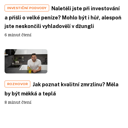
Naletěli jste při investování
INVESTIČNÍ PODVODY
a přišli o velké peníze? Mohlo být i hůř, alespoň
jste neskončili vyhladovělí v džungli
6 minut čtení
Jak poznat kvalitní zmrzlinu? Měla
ROZHOVOR
by být měkká a teplá
8 minut čtení