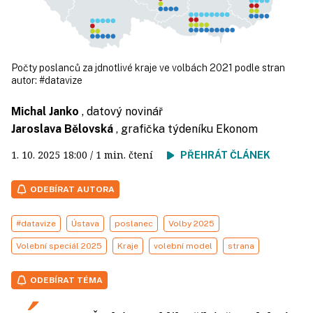
Počty poslanců za jdnotlivé kraje ve volbách 2021 podle stran
autor:
#datavize
Michal Janko
, datový novinář
Jaroslava Bělovská
, grafička týdeníku Ekonom
1. 10. 2025
18:00
/ 1 min. čtení
PŘEHRÁT ČLÁNEK
ODEBÍRAT AUTORA
#datavize
Ústava
poslanec
Volby 2025
Volební speciál 2025
Kraje
volební model
strana
ODEBÍRAT TÉMA