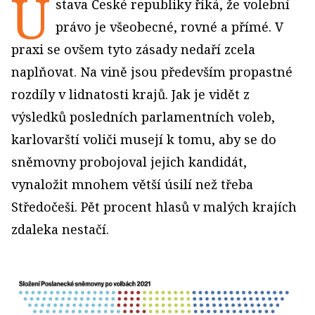
Ú
stava České republiky říká, že volební
právo je všeobecné, rovné a přímé. V
praxi se ovšem tyto zásady nedaří zcela
naplňovat. Na vině jsou především propastné
rozdíly v lidnatosti krajů. Jak je vidět z
výsledků posledních parlamentních voleb,
karlovarští voliči musejí k tomu, aby se do
sněmovny probojoval jejich kandidát,
vynaložit mnohem větší úsilí než třeba
Středočeši. Pět procent hlasů v malých krajích
zdaleka nestačí.