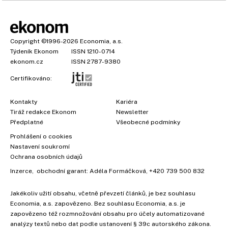
Copyright
©1996-2026
Economia, a.s.
Týdeník Ekonom
ISSN 1210-0714
ekonom.cz
ISSN 2787-9380
Certifikováno:
Kontakty
Kariéra
Tiráž redakce Ekonom
Newsletter
Předplatné
Všeobecné podmínky
Prohlášení o cookies
Nastavení soukromí
Ochrana osobních údajů
Inzerce
, obchodní garant:
Adéla Formáčková
,
+420 739 500 832
Jakékoliv užití obsahu, včetně převzetí článků, je bez souhlasu
Economia, a.s. zapovězeno. Bez souhlasu Economia, a.s. je
zapovězeno též rozmnožování obsahu pro účely automatizované
analýzy textů nebo dat podle ustanovení § 39c autorského zákona.