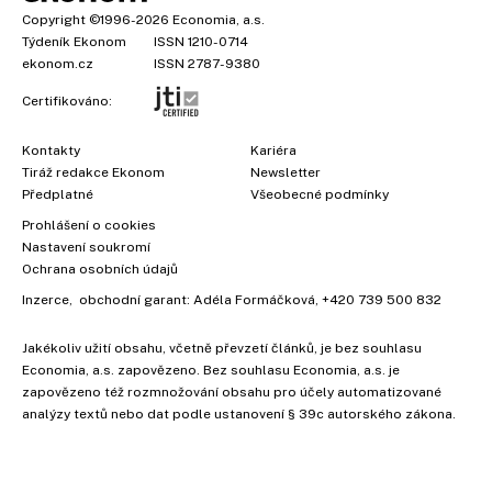
Copyright
©1996-2026
Economia, a.s.
Týdeník Ekonom
ISSN 1210-0714
ekonom.cz
ISSN 2787-9380
Certifikováno:
Kontakty
Kariéra
Tiráž redakce Ekonom
Newsletter
Předplatné
Všeobecné podmínky
Prohlášení o cookies
Nastavení soukromí
Ochrana osobních údajů
Inzerce
, obchodní garant:
Adéla Formáčková
,
+420 739 500 832
Jakékoliv užití obsahu, včetně převzetí článků, je bez souhlasu
Economia, a.s. zapovězeno. Bez souhlasu Economia, a.s. je
zapovězeno též rozmnožování obsahu pro účely automatizované
analýzy textů nebo dat podle ustanovení § 39c autorského zákona.