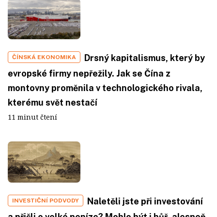
Drsný kapitalismus, který by
ČÍNSKÁ EKONOMIKA
evropské firmy nepřežily. Jak se Čína z
montovny proměnila v technologického rivala,
kterému svět nestačí
11 minut čtení
Naletěli jste při investování
INVESTIČNÍ PODVODY
a přišli o velké peníze? Mohlo být i hůř, alespoň