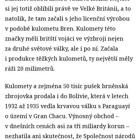
si jej totiž oblíbili právě ve Velké Británii, a to
natolik, že tam začali s jeho licenční výrobou
v podobě kulometu Bren. Kulomety této
značky měli britští vojáci ve výzbroji nejen
za druhé světové války, ale i po ní. Začala
i produkce těžkých kulometů, ty největší měly
ráži 20 milimetrů.
Kulomety a zejména 50 tisíc pušek brněnská
zbrojovka prodala i do Bolívie, která v letech
1932 až 1935 vedla krvavou válku s Paraguayí
o území v Gran Chacu. Výnosný obchod –
v dnešních cenách asi za tři miliardy korun –
nezhatila ani skutečnost, že Společnost národů