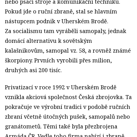
nebo psací stroje a komunikační techniku.
Pokud jde o ruční zbraně, stal se hlavním
nástupcem podnik v Uherském Brodě.
Za socialismu tam vyráběli samopaly, jednak
domácí alternativu k sovětským
kalašnikovům, samopal vz. 58, a rovněž známé
škorpiony. Prvních vyrobili přes milion,
druhých asi 200 tisíc.
Privatizací v roce 1992 v Uherském Brodě
vznikla akciová společnost Česká zbrojovka. Ta
pokračuje ve výrobní tradici v podobě ručních
zbraní včetně útočných pušek, sa­mopalů nebo
granátometů. Těmi také byla přezbrojena
Armáda ČR. Vedle toho firma nabízí i zbraně