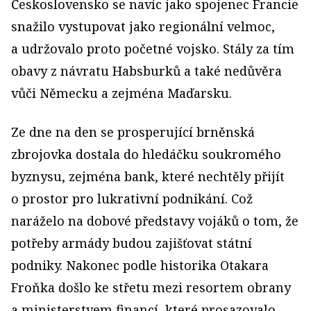
Československo se navíc jako spojenec Francie
snažilo vystupovat jako regionální velmoc,
a udržovalo proto početné vojsko. Stály za tím
obavy z návratu Habsburků a také nedůvěra
vůči Německu a zejména Maďarsku.
Ze dne na den se prosperující brněnská
zbrojovka dostala do hledáčku soukromého
byznysu, zejména bank, které nechtěly přijít
o prostor pro lukrativní podnikání. Což
naráželo na dobové představy vojáků o tom, že
potřeby armády budou zajišťovat státní
podniky. Nakonec podle historika Otakara
Froňka došlo ke střetu mezi resortem obrany
a ministerstvem financí, které prosazovalo