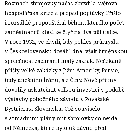
Rozmach zbrojovky načas zbrzdila světová
hospodářská krize a propad poptávky. Přišlo
i rozsáhlé propouštění, během kterého počet
zaměstnanců klesl ze čtyř na dva půl tisíce.
V roce 1932, ve chvíli, kdy pokles průmyslu
v Československu dosáhl dna, však brněnskou
společnost zachránil malý zázrak. Nečekaně
přišly velké zakázky z Jižní Ameriky, Persie,
tedy dnešního Íránu, a z Číny. Nové příjmy
dovolily uskutečnit velkou investici v podobě
výstavby pobočného závodu v Povážské
Bystrici na Slovensku. Což souviselo
s armádními plány mít zbrojovky co nejdál
od Německa, které bylo už dávno před