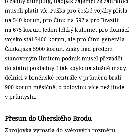
o žádný dumping, naopak zájemci ze zahraničí
museli platit víc. Puška pro české vojáky přišla
na 540 korun, pro Čínu na 597 a pro Brazílii
na 675 korun. Jeden lehký kulomet pro domácí
vojsko stál 3400 korun, ale pro Čínu generála
Čankajška 5900 korun. Zisky nad předem
stanoveným limitem podnik musel převádět
do státní pokladny. I tak zbylo na slušné mzdy,
dělníci v brněnské centrále v průměru brali
900 korun měsíčně, o polovinu více než jinde
v průmyslu.
Přesun do Uherského Brodu
Zbrojovka vyrostla do světových rozměrů