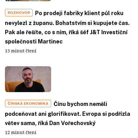
Po prodeji fabriky klient půl roku
ROZHOVOR
nevylezl z županu. Bohatstvím si kupujete čas.
Pak ale řešíte, co s ním, říká šéf J&T Investiční
společnosti Martinec
15 minut čtení
Čínu bychom neměli
ČÍNSKÁ EKONOMIKA
podceňovat ani glorifikovat. Evropa si podřízla
větev sama, říká Dan Vořechovský
12 minut čtení