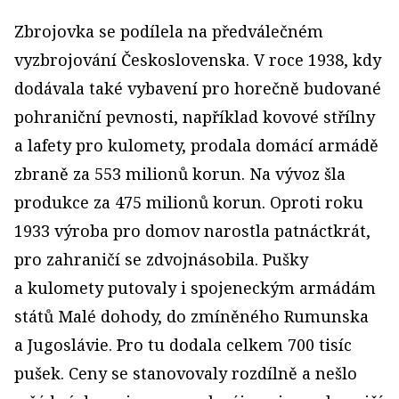
Zbrojovka se podílela na předválečném
vyzbrojování Československa. V roce 1938, kdy
dodávala také vybavení pro horečně budované
pohraniční pevnosti, například kovové střílny
a lafety pro kulomety, prodala domácí armádě
zbraně za 553 mi­lionů korun. Na vývoz šla
produkce za 475 milionů korun. Oproti roku
1933 výroba pro domov narostla patnáctkrát,
pro zahraničí se zdvojnásobila. Pušky
a kulomety putovaly i spojeneckým armádám
států Malé dohody, do zmíněného Rumunska
a Jugoslávie. Pro tu dodala celkem 700 tisíc
pušek. Ceny se stanovovaly rozdílně a nešlo