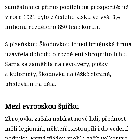
zaměstnanci přímo podíleli na prosperitě: už
v roce 1921 bylo z čistého zisku ve výši 3,4
milionu rozděleno 850 tisíc korun.
S plzeňskou Škodovkou ihned brněnská firma
uzavřela dohodu o rozdělení zbrojního trhu.
Sama se zaměřila na revolvery, pušky
a kulomety, Škodovka na těžké zbraně,
především na děla.
Mezi evropskou špičku
Zbrojovka začala nabírat nové lidi, přednost
měli legionáři, někteří nastoupili i do vedení
podniku. Krytá vládou mohla začít velkoryse