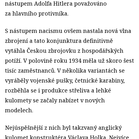
nástupem Adolfa Hitlera považováno
za hlavního protivníka.
S nástupem nacismu ovšem nastala nová vlna
zbrojení a tato konjunktura definitivně
vytáhla Českou zbrojovku z hospodářských
potíží. V polovině roku 1934 měla už skoro šest
tisíc zaměstnanců. V několika variantách se
vyráběly vojenské pušky, četnické karabiny,
rozběhla se i produkce střeliva a lehké
kulomety se začaly nabízet v nových
modelech.
Nejúspěšnější z nich byl takzvaný anglický
kulomet konstruktéra Václava Holka. Nejvíce