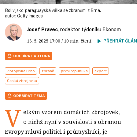
Bolivijsko-paraguayská válka se zbraněmi z Brna.
autor:
Getty Images
Josef Pravec
, redaktor týdeníku Ekonom
13. 5. 2025
17:00
/ 10 min. čtení
PŘEHRÁT ČLÁ
ODEBÍRAT AUTORA
Zbrojovka Brno
zbraně
první republika
export
Česká zbrojovka
ODEBÍRAT TÉMA
V
elkým vzorem domácích zbrojovek,
o nichž nyní v souvislosti s obranou
Evropy mluví politici i průmyslníci, je