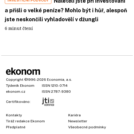
Naletěli jste při investování
INVESTIČNÍ PODVODY
a přišli o velké peníze? Mohlo být i hůř, alespoň
jste neskončili vyhladovělí v džungli
6 minut čtení
Copyright
©1996-2026
Economia, a.s.
Týdeník Ekonom
ISSN 1210-0714
ekonom.cz
ISSN 2787-9380
Certifikováno:
Kontakty
Kariéra
Tiráž redakce Ekonom
Newsletter
Předplatné
Všeobecné podmínky