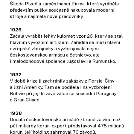
Škoda Plzeň a zaměstnanci. Firma, která vyráběla
především pušky, současně nakupovala moderní
stroje a najímala nové pracovníky.
1926
Začala vyrábět lehký kulomet vzor 26, který se stal
hlavním vývozním artiklem. Zařadila se mezi hlavní
evropské zbrojovky a vyzbrojovala nejen
československou armádu a četnictvo, ale
i malodohodové spojence Jugoslávii a Rumunsko.
1932
V době krize ji zachránily zakázky z Persie, Číny
a Jižní Ameriky. Tam se podílela i na vyzbrojení
Bolívie při její krvavé válce se sousední Paraguayí
o Gran Chaco.
1938
Dodala československé armádě zbraně za více než
půl miliardy korun, export představoval 475 milionů
korun. Její holding zahrnoval 70 závodů.