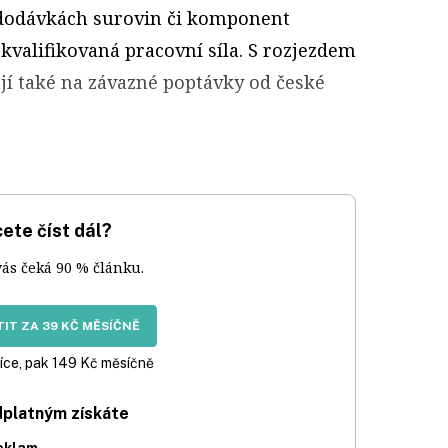
 dodávkách surovin či komponent
 kvalifikovaná pracovní síla. S rozjezdem
ají také na závazné poptávky od české
ete číst dál?
vás čeká 90 % článku.
IT ZA 39 KČ MĚSÍČNĚ
íce, pak 149 Kč měsíčně
dplatným získáte
eklam