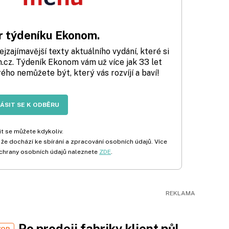
 týdeníku Ekonom.
zajímavější texty aktuálního vydání, které si
cz. Týdeník Ekonom vám už více jak 33 let
rého nemůžete být, který vás rozvíjí a baví!
LÁSIT SE K ODBĚRU
t se můžete kdykoliv.
 že dochází ke sbírání a zpracování osobních údajů. Více
chrany osobních údajů naleznete
ZDE
.
Po prodeji fabriky klient půl
VOR