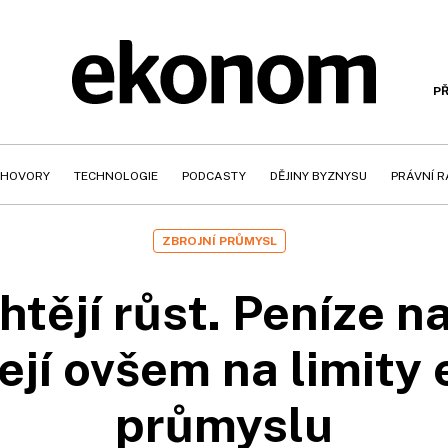
PŘ
HOVORY
TECHNOLOGIE
PODCASTY
DĚJINY BYZNYSU
PRÁVNÍ 
ZBROJNÍ PRŮMYSL
htějí růst. Peníze n
žejí ovšem na limity
průmyslu