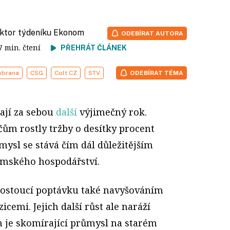
aktor týdeníku Ekonom
ODEBÍRAT AUTORA
 7 min. čtení
PŘEHRÁT ČLÁNEK
obrana
CSG
Colt CZ
STV
ODEBÍRAT TÉMA
mají za sebou
další
výjimečný rok.
ům rostly tržby o desítky procent
ysl se stává čím dál důležitějším
mského hospodářství.
rostoucí poptávku také navyšováním
icemi. Jejich další růst ale naráží
h je skomírající průmysl na starém