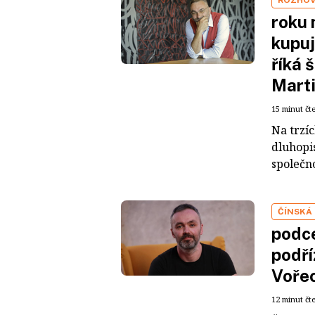
roku 
kupuj
říká 
Mart
15 minut čt
Na trzí
dluhopis
společno
ČÍNSKÁ
podce
podří
Voře
12 minut čt