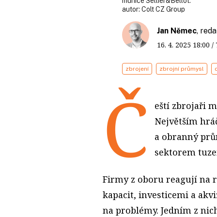
munice Sellier&Bellot.
autor:
Colt CZ Group
Jan Němec
, red
16. 4. 2025
18:00
/
zbrojení
zbrojní průmysl
Č
eští zbrojaři 
Největším hráč
a obranný prům
sektorem tuze
Firmy z oboru reagují na 
kapacit, investicemi a akviz
na problémy. Jedním z nic