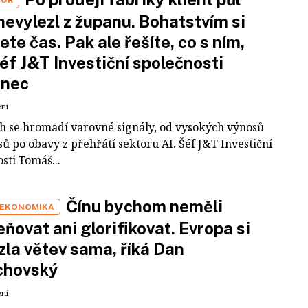
nevylezl z županu. Bohatstvím si
ete čas. Pak ale řešíte, co s ním,
šéf J&T Investiční společnosti
inec
ení
ch se hromadí varovné signály, od vysokých výnosů
ů po obavy z přehřátí sektoru AI. Šéf J&T Investiční
sti Tomáš...
Čínu bychom neměli
 EKONOMIKA
ňovat ani glorifikovat. Evropa si
zla větev sama, říká Dan
chovský
ení