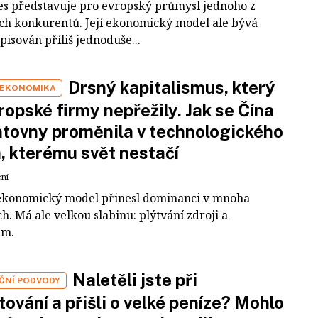
es představuje pro evropský průmysl jednoho z
ích konkurentů. Její ekonomický model ale bývá
pisován příliš jednoduše...
Drsný kapitalismus, který
 EKONOMIKA
ropské firmy nepřežily. Jak se Čína
tovny proměnila v technologického
a, kterému svět nestačí
ení
ekonomický model přinesl dominanci v mnoha
h. Má ale velkou slabinu: plýtvání zdroji a
em.
Naletěli jste při
IČNÍ PODVODY
tování a přišli o velké peníze? Mohlo