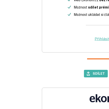
Možnost
sdílet prém
Možnost ukládat si člá
Přihlási
SDÍLET