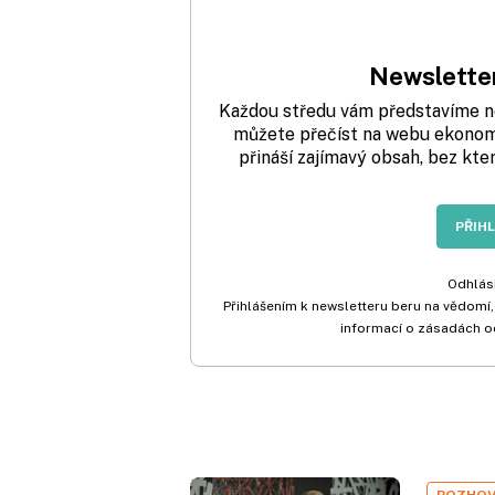
Newsletter
Každou středu vám představíme nej
můžete přečíst na webu ekonom.
přináší zajímavý obsah, bez kte
PŘIH
Odhlási
Přihlášením k newsletteru beru na vědomí,
informací o zásadách o
ROZHO