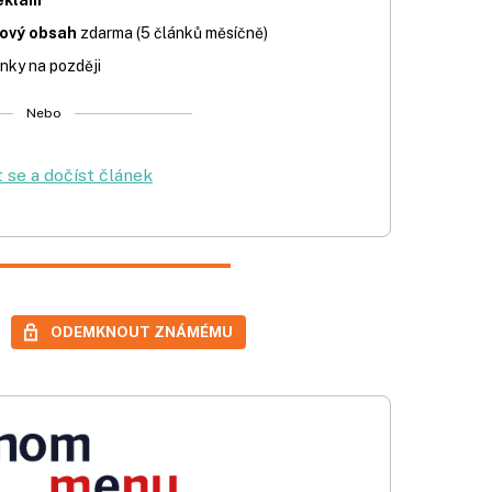
iový obsah
zdarma (5 článků měsíčně)
nky na později
Nebo
t se a dočíst článek
ODEMKNOUT ZNÁMÉMU