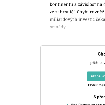
kontinentu a závislost na
ze zahraničí. Chybí rovněž
mi­liardových investic ček
armády.
Chc
Ještě na 
PŘEDPLAT
První 2 měs
S pře
Web Ekonom.cz
bez r