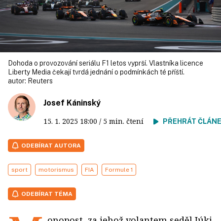
Dohoda o provozování seriálu F1 letos vyprší. Vlastníka licence
Liberty Media čekají tvrdá jednání o podmínkách té příští.
autor:
Reuters
Josef Káninský
15. 1. 2025
18:00
/ 5 min. čtení
PŘEHRÁT ČLÁN
ODEBÍRAT AUTORA
sport
motorismus
FIA
Formule 1
ODEBÍRAT TÉMA
onopost, za jehož volantem seděl Júki