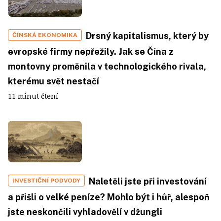
Drsný kapitalismus, který by
ČÍNSKÁ EKONOMIKA
evropské firmy nepřežily. Jak se Čína z
montovny proměnila v technologického rivala,
kterému svět nestačí
11 minut čtení
Naletěli jste při investování
INVESTIČNÍ PODVODY
a přišli o velké peníze? Mohlo být i hůř, alespoň
jste neskončili vyhladovělí v džungli