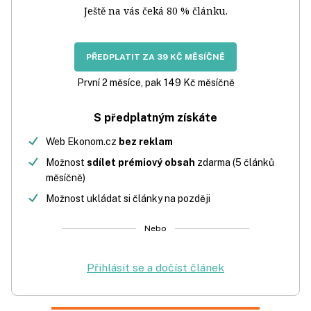
Ještě na vás čeká 80 % článku.
PŘEDPLATIT ZA 39 KČ MĚSÍČNĚ
První 2 měsíce, pak 149 Kč měsíčně
S předplatným získáte
Web Ekonom.cz
bez reklam
Možnost
sdílet prémiový obsah
zdarma (5 článků
měsíčně)
Možnost ukládat si články na později
Nebo
Přihlásit se a dočíst článek