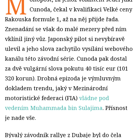
M
Cunoda, čekal v kvalifikaci Velké ceny
Rakouska formule 1, až na něj přijde řada.
Znenadání se však do malé mezery před ním
vklínil jiný vůz. Japonský pilot si nevybíravě
ulevil a jeho slova zachytilo vysílání webového
kanálu této závodní série. Cunoda pak dostal
za dvě vulgární slova pokutu 40 tisíc eur (101
320 korun). Drobná epizoda je výmluvným
dokladem trendu, jaký v Mezinárodní
motoristické federaci (FIA)
vládne pod
vedením Muhammada bin Sulajima
. Přísnost
je nade vše.
Bývalý závodník rallye z Dubaje byl do čela