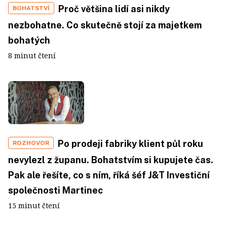
Proč většina lidí asi nikdy
BOHATSTVÍ
nezbohatne. Co skutečně stojí za majetkem
bohatých
8 minut čtení
Po prodeji fabriky klient půl roku
ROZHOVOR
nevylezl z županu. Bohatstvím si kupujete čas.
Pak ale řešíte, co s ním, říká šéf J&T Investiční
společnosti Martinec
15 minut čtení