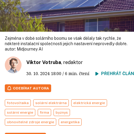
Zejména v době solárního boomu se však dělaly tak rychle, že
některé instalační společnosti jejich nastavení neprovedly dobře.
autor:
Midjourney AI
Viktor Votruba
, redaktor
30. 10. 2024
18:00
/ 6 min. čtení
PŘEHRÁT ČLÁ
ODEBÍRAT AUTORA
fotovoltaika
solární elektrárna
elektrická energie
solární energie
firma
byznys
obnovitelné zdroje energie
energetika