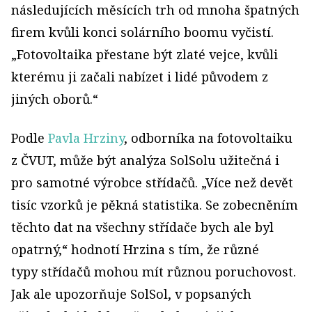
následujících měsících trh od mnoha špatných
firem kvůli konci solárního boomu vyčistí.
„Fotovoltaika přestane být zlaté vejce, kvůli
kterému ji začali nabízet i lidé původem z
jiných oborů.“
Podle
Pavla Hrziny
, odborníka na fotovoltaiku
z ČVUT, může být analýza SolSolu užitečná i
pro samotné výrobce střídačů. „Více než devět
tisíc vzorků je pěkná statistika. Se zobecněním
těchto dat na všechny střídače bych ale byl
opatrný,“ hodnotí Hrzina s tím, že různé
typy střídačů mohou mít různou poruchovost.
Jak ale upozorňuje SolSol, v popsaných