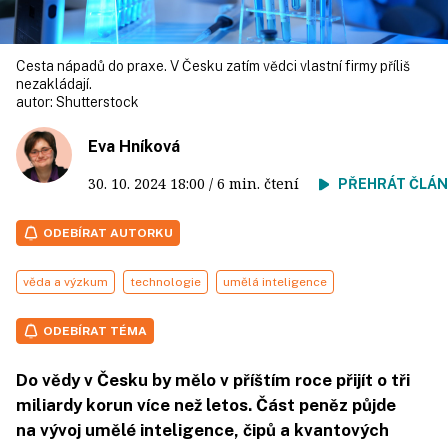
Cesta nápadů do praxe. V Česku zatím vědci vlastní firmy příliš
nezakládají.
autor:
Shutterstock
Eva Hníková
30. 10. 2024
18:00
/ 6 min. čtení
PŘEHRÁT ČLÁ
ODEBÍRAT AUTORKU
věda a výzkum
technologie
umělá inteligence
ODEBÍRAT TÉMA
Do vědy v Česku by mělo v příštím roce přijít o tři
miliardy korun více než letos. Část peněz půjde
na vývoj umělé inteligence, čipů a kvantových