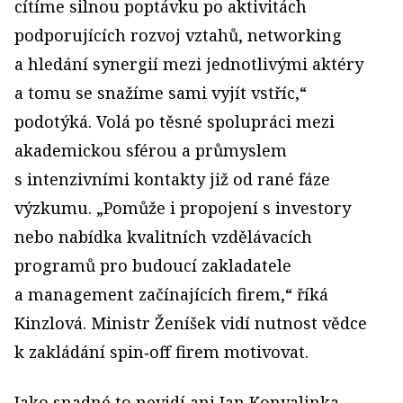
cítíme silnou poptávku po aktivitách
podporujících rozvoj vztahů, networking
a hledání synergií mezi jednotlivými aktéry
a tomu se snažíme sami vyjít vstříc,“
podotýká. Volá po těsné spolupráci mezi
akademickou sférou a průmyslem
s intenzivními kontakty již od rané fáze
výzkumu. „Pomůže i propojení s investory
nebo nabídka kvalitních vzdělávacích
programů pro budoucí zakladatele
a management začínajících firem,“ říká
Kinzlová. Ministr Ženíšek vidí nutnost vědce
k zakládání spin‑off firem motivovat.
Jako snadné to nevidí ani Jan Konvalinka,