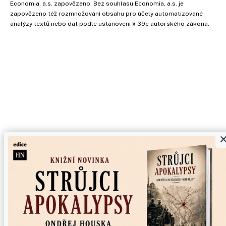
Economia, a.s. zapovězeno. Bez souhlasu Economia, a.s. je
zapovězeno též rozmnožování obsahu pro účely automatizované
analýzy textů nebo dat podle ustanovení § 39c autorského zákona.