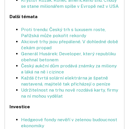
Kryštof Kozák: Konec amerického snu. Chudý
se stane milionářem spíše v Evropě než v USA
Další témata
Proti trendu: Český trh s luxusem roste,
Pařížská může pokořit rekordy
Akciové trhy jsou přepálené. V dohledné době
čekám propad
Generál Husárek: Developer, který republiku
obehnal betonem
Český aukční dům prodává známky za miliony
a láká na ně i cizince
Každá čtvrtá solární elektrárna je špatně
nastavená, majitelé tak přicházejí o peníze
Udržitelnost na trhu nově rozdává karty, firmy
na ní mohou vydělat
Investice
Hedgeové fondy nevěří v zelenou budoucnost
ekonomiky