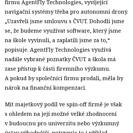
firmu AgentFly Technologies, vyvíjející
navigační systémy třeba pro autonomní drony.
„Uzavřeli jsme smlouvu s ČVUT. Dohodli jsme
se, že budeme využívat software, který jsme
na škole vyvinuli, a zaplatili jsme za to,“
popisuje. AgentFly Technologies využívá
nadále vybrané poznatky ČVUT a škola má
zase přístup k části firemního výzkumu.
A pokud by společníci firmu prodali, měla by
nárok na finanční kompenzaci.
Mít majetkový podíl ve spin‑off firmě je však
s ohledem na její možné velké zhodnocení
v budoucnu pro univerzitu nebo výzkumný
ústav výhodnější, potvrzuje to i příklad