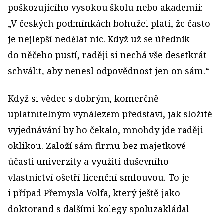
poškozujícího vysokou školu nebo akademii:
„V českých podmínkách bohužel platí, že často
je nejlepší nedělat nic. Když už se úředník
do něčeho pustí, raději si nechá vše desetkrát
schválit, aby nenesl odpovědnost jen on sám.“
Když si vědec s dobrým, komerčně
uplatnitelným vynálezem představí, jak složité
vyjednávání by ho čekalo, mnohdy jde raději
oklikou. Založí sám firmu bez majetkové
účasti univerzity a využití duševního
vlastnictví ošetří licenční smlouvou. To je
i případ Přemysla Volfa, který ještě jako
doktorand s dalšími kolegy spoluzakládal