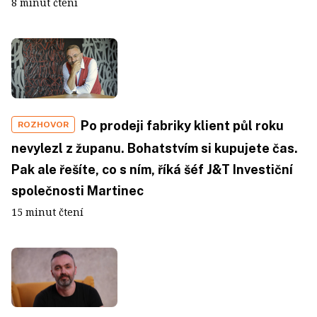
8 minut čtení
Po prodeji fabriky klient půl roku
ROZHOVOR
nevylezl z županu. Bohatstvím si kupujete čas.
Pak ale řešíte, co s ním, říká šéf J&T Investiční
společnosti Martinec
15 minut čtení