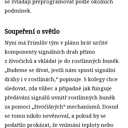
se zvládají přeprogramovat podle okolních
podmínek.
Soupeření o světlo
Nyní má Frimlův tým v plánu brát určité
komponenty signálních drah přímo
z živočichů a vkládat je do rostlinných buněk.
„Budeme se dívat, jestli nám spustí signální
dráhy i v rostlinách,“ popisuje. S kolegy chce
sledovat, zda vůbec a případně jak funguje
předávání signálů uvnitř rostlinných buněk
za pomoci „živočišných“ mechanismů. Dosud
se tomu nikdo nevěnoval, a pokud by se
podařilo prokázat, že vnímání teploty nebo