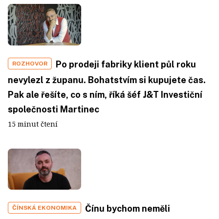
Po prodeji fabriky klient půl roku
ROZHOVOR
nevylezl z županu. Bohatstvím si kupujete čas.
Pak ale řešíte, co s ním, říká šéf J&T Investiční
společnosti Martinec
15 minut čtení
Čínu bychom neměli
ČÍNSKÁ EKONOMIKA