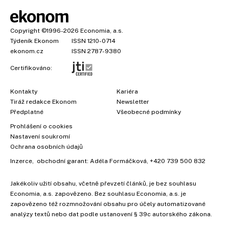
Copyright
©1996-2026
Economia, a.s.
Týdeník Ekonom
ISSN 1210-0714
ekonom.cz
ISSN 2787-9380
Certifikováno:
Kontakty
Kariéra
Tiráž redakce Ekonom
Newsletter
Předplatné
Všeobecné podmínky
Prohlášení o cookies
Nastavení soukromí
Ochrana osobních údajů
Inzerce
, obchodní garant:
Adéla Formáčková
,
+420 739 500 832
Jakékoliv užití obsahu, včetně převzetí článků, je bez souhlasu
Economia, a.s. zapovězeno. Bez souhlasu Economia, a.s. je
×
zapovězeno též rozmnožování obsahu pro účely automatizované
analýzy textů nebo dat podle ustanovení § 39c autorského zákona.