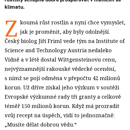
klimatu.
Z
koumá růst rostlin a nyní chce vymyslet,
jak je proměnit, aby byly odolnější.
Český biolog Jiří Friml vede tým na Institute of
Science and Technology Austria nedaleko
Vídně a v létě dostal Wittgensteinovu cenu,
nejvýznamnější rakouské vědecké ocenění,
s nímž se pojí odměna v přepočtu 42 milionů
korun. Už dříve získal jeho výzkum v soutěži
Evropské výzkumné rady tři granty a celkově
téměř 150 milionů korun. Když má prozradit
svůj recept na úspěch, vidí to jednoznačně:
„Musíte dělat dobrou vědu.“