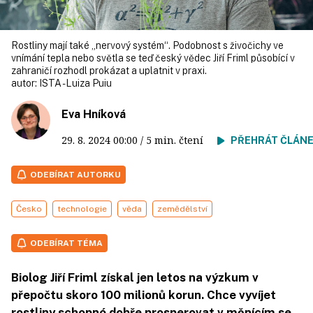
Rostliny mají také „nervový systém“. Podobnost s živočichy ve
vnímání tepla nebo světla se teď český vědec Jiří Friml působící v
zahraničí rozhodl prokázat a uplatnit v praxi.
autor:
ISTA - Luiza Puiu
Eva Hníková
29. 8. 2024
00:00
/ 5 min. čtení
PŘEHRÁT ČLÁN
ODEBÍRAT AUTORKU
Česko
technologie
věda
zemědělství
ODEBÍRAT TÉMA
Biolog Jiří Friml získal jen letos na výzkum v
přepočtu skoro 100 milionů korun. Chce vyvíjet
rostliny schopné dobře prosperovat v měnícím se