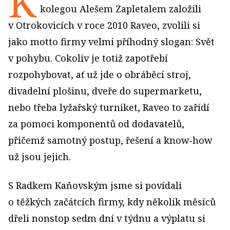
K
kolegou Alešem Zapletalem založili
v Otrokovicích v roce 2010 Raveo, zvolili si
jako motto firmy velmi příhodný slogan: Svět
v pohybu. Cokoliv je totiž zapotřebí
rozpohybovat, ať už jde o obráběcí stroj,
divadelní plošinu, dveře do supermarketu,
nebo třeba lyžařský turniket, Raveo to zařídí
za pomoci komponentů od dodavatelů,
přičemž samotný postup, řešení a know‑how
už jsou jejich.
S Radkem Kaňovským jsme si povídali
o těžkých začátcích firmy, kdy několik měsíců
dřeli nonstop sedm dní v týdnu a výplatu si