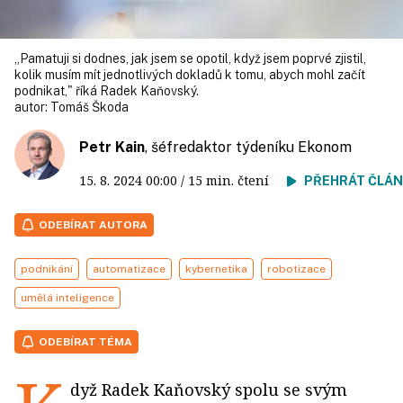
„Pamatuji si dodnes, jak jsem se opotil, když jsem poprvé zjistil,
kolik musím mít jednotlivých dokladů k tomu, abych mohl začít
podnikat," říká Radek Kaňovský.
autor:
Tomáš Škoda
Petr Kain
, šéfredaktor týdeníku Ekonom
15. 8. 2024
00:00
/ 15 min. čtení
PŘEHRÁT ČLÁ
ODEBÍRAT AUTORA
podnikání
automatizace
kybernetika
robotizace
umělá inteligence
ODEBÍRAT TÉMA
dyž Radek Kaňovský spolu se svým