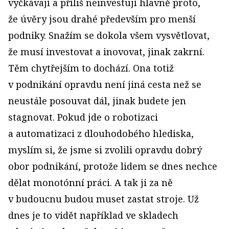
vyčkávají a příliš neinvestují hlavně proto,
že úvěry jsou drahé především pro menší
podniky. Snažím se dokola všem vysvětlovat,
že musí investovat a inovovat, jinak zakrní.
Těm chytřejším to dochází. Ona totiž
v podnikání opravdu není jiná cesta než se
neustále posouvat dál, jinak budete jen
stagnovat. Pokud jde o robotizaci
a automatizaci z dlouhodobého hlediska,
myslím si, že jsme si zvolili opravdu dobrý
obor podnikání, protože lidem se dnes nechce
dělat monotónní práci. A tak ji za ně
v budoucnu budou muset zastat stroje. Už
dnes je to vidět například ve skladech