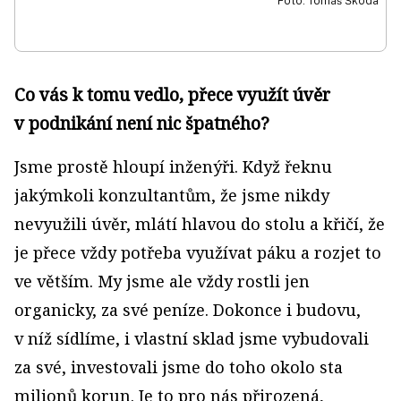
Foto: Tomáš Škoda
Co vás k tomu vedlo, přece využít úvěr
v podnikání není nic špatného?
Jsme prostě hloupí inženýři. Když řeknu
jakýmkoli konzultantům, že jsme nikdy
nevyužili úvěr, mlátí hlavou do stolu a křičí, že
je přece vždy potřeba využívat páku a rozjet to
ve větším. My jsme ale vždy rostli jen
organicky, za své peníze. Dokonce i budovu,
v níž sídlíme, i vlastní sklad jsme vybudovali
za své, investovali jsme do toho okolo sta
milionů korun. Je to pro nás přirozená,