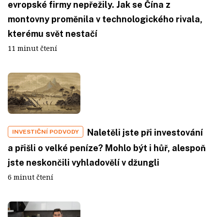
evropské firmy nepřežily. Jak se Čína z
montovny proměnila v technologického rivala,
kterému svět nestačí
11 minut čtení
Naletěli jste při investování
INVESTIČNÍ PODVODY
a přišli o velké peníze? Mohlo být i hůř, alespoň
jste neskončili vyhladovělí v džungli
6 minut čtení