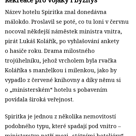
Název hotelu Spiritka znal donedávna
málokdo. Proslavil se poté, co tu loni v červnu
nocoval někdejší náměstek ministra vnitra,
pirát Lukáš Kolářík, po vyhlašování ankety
o hasiče roku. Drama milostného
trojúhelníku, jehož vrcholem byla rvačka
Koláříka s manželkou i milenkou, jako by
vypadlo z červené knihovny a díky němu si
o „ministerském“ hotelu s pobavením
povídala široká veřejnost.
Spiritka je jednou z několika nemovitostí
podobného typu, které spadají pod vnitro –
ministerstvo patří mezi „státními hoteliéry“