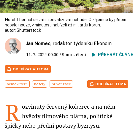
Hotel Thermal se zatím privatizovat nebude. O zájemce by přitom
nebyla nouze, v minulosti nabízeli až miliardu korun.
autor:
Shutterstock
Jan Němec
, redaktor týdeníku Ekonom
11. 7. 2024
00:00
/ 9 min. čtení
PŘEHRÁT ČLÁN
ODEBÍRAT AUTORA
nemovitosti
hotely
privatizace
ODEBÍRAT TÉMA
R
ozvinutý červený koberec a na něm
hvězdy filmového plátna, politické
špičky nebo přední postavy byznysu.