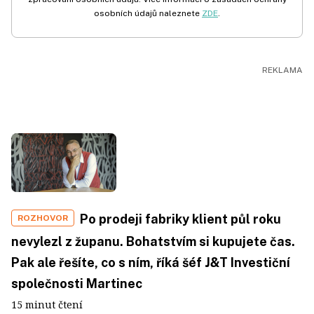
osobních údajů naleznete
ZDE
.
Po prodeji fabriky klient půl roku
ROZHOVOR
nevylezl z županu. Bohatstvím si kupujete čas.
Pak ale řešíte, co s ním, říká šéf J&T Investiční
společnosti Martinec
15 minut čtení