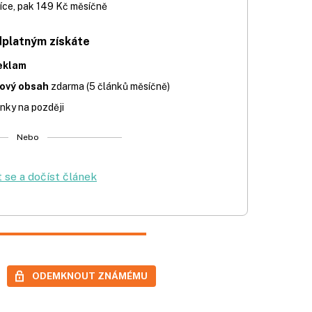
íce, pak 149 Kč měsíčně
dplatným získáte
eklam
iový obsah
zdarma (5 článků měsíčně)
nky na později
Nebo
t se a dočíst článek
ODEMKNOUT ZNÁMÉMU