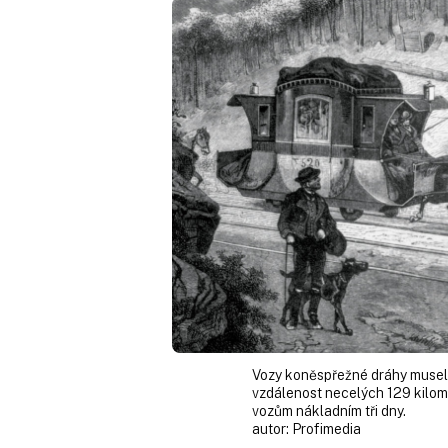
Vozy koněspřežné dráhy musel
vzdálenost necelých 129 kilome
vozům nákladním tři dny.
autor:
Profimedia