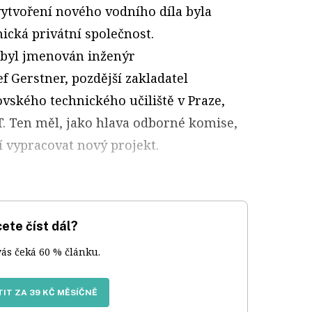
vytvoření nového vodního díla byla
ická privátní společnost.
 byl jmenován inženýr
f Gerstner, pozdější zakladatel
vského technického učiliště v Praze,
. Ten měl, jako hlava odborné komise,
í vypracovat nový projekt.
ete číst dál?
vás čeká 60 % článku.
IT ZA 39 KČ MĚSÍČNĚ