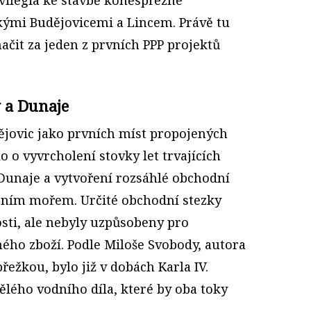
kými Budějovicemi a Lincem. Právě tu
ačit za jeden z prvních PPP projektů
y a Dunaje
ějovic jako prvních míst propojených
 o vyvrcholení stovky let trvajících
 Dunaje a vytvoření rozsáhlé obchodní
rním mořem. Určité obchodní stezky
losti, ale nebyly uzpůsobeny pro
ho zboží. Podle Miloše Svobody, autora
řežkou, bylo již v dobách Karla IV.
lého vodního díla, které by oba toky