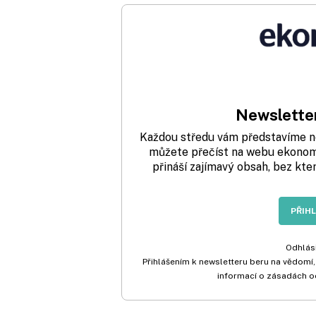
Newsletter
Každou středu vám představíme nej
můžete přečíst na webu ekonom.
přináší zajímavý obsah, bez kte
PŘIH
Odhlási
Přihlášením k newsletteru beru na vědomí,
informací o zásadách o