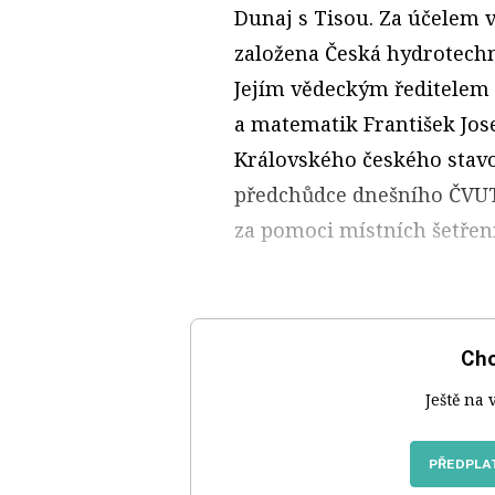
Dunaj s Tisou. Za účelem 
založena Česká hydrotechn
Jejím vědeckým ředitelem
a matematik František Jose
Královského českého stavo
předchůdce dnešního ČVUT
za pomoci místních šetřen
Chc
Ještě na 
PŘEDPLAT