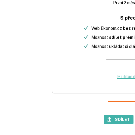
První 2 měs
S pře
Web Ekonom.cz
bez r
Možnost
sdílet prém
Možnost ukládat si člá
Přihlási
SDÍLET