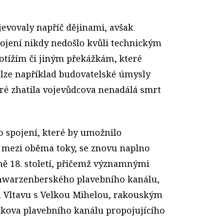
evovaly napříč dějinami, avšak
pojení nikdy nedošlo kvůli technickým
tížím či jiným překážkám, které
t lze například budovatelské úmysly
eré zhatila vojevůdcova nenadálá smrt
 spojení, které by umožnilo
 mezi oběma toky, se znovu naplno
ně 18. století, přičemž významnými
chwarzenberského plavebního kanálu,
u Vltavu s Velkou Mihelou, rakouským
škova plavebního kanálu propojujícího