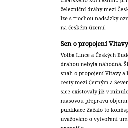
železniční dráhy mezi Čes
lze s trochou nadsázky ozn
na českém území.
Sen o propojení Vltav
Volba Lince a Českých Bud
drahou nebyla náhodná. Šlo
snah o propojení Vltavy a
cesty mezi Černým a Seve
sice existovaly již v minu
masovou přepravu objemné
publikace Začalo to koněsp
uvažováno o vytvoření umě
propojilo.