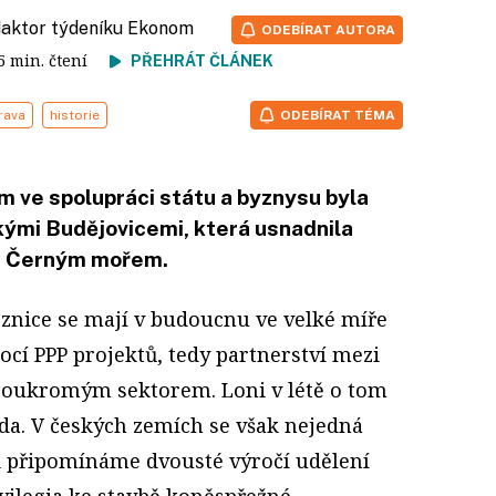
edaktor týdeníku Ekonom
ODEBÍRAT AUTORA
 5 min. čtení
PŘEHRÁT ČLÁNEK
rava
historie
ODEBÍRAT TÉMA
m ve spolupráci státu a byznysu byla
ými Budějovicemi, která usnadnila
a Černým mořem.
leznice se mají v budoucnu ve velké míře
ocí PPP projektů, tedy partnerství mezi
soukromým sektorem. Loni v létě o tom
da. V českých zemích se však nejedná
i připomínáme dvousté výročí udělení
vilegia ke stavbě koněspřežné