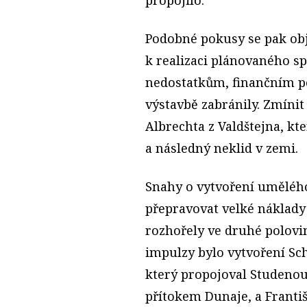
Podobné pokusy se pak obj
k realizaci plánovaného s
nedostatkům, finančním po
výstavbě zabránily. Zmíni
Albrechta z Valdštejna, kt
a následný neklid v zemi.
Snahy o vytvoření umělého
přepravovat velké náklady
rozhořely ve druhé polovi
impulzy bylo vytvoření S
který propojoval Studeno
přítokem Dunaje, a Franti