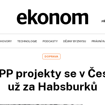
PŘ
HOVORY
TECHNOLOGIE
PODCASTY
DĚJINY BYZNYSU
PRÁVNÍ 
DOPRAVA
P projekty se v Če
už za Habsburků