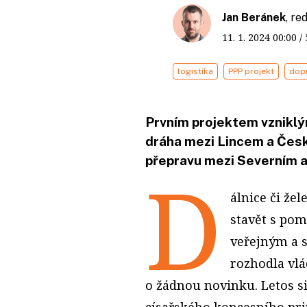
Jan Beránek
, r
11. 1. 2024
00:00
/
logistika
PPP projekt
dop
Prvním projektem vzniklý
dráha mezi Lincem a Česk
přepravu mezi Severním 
D
álnice či že
stavět s pom
veřejným a 
rozhodla vlá
o žádnou novinku. Letos s
císařského koncesního pri