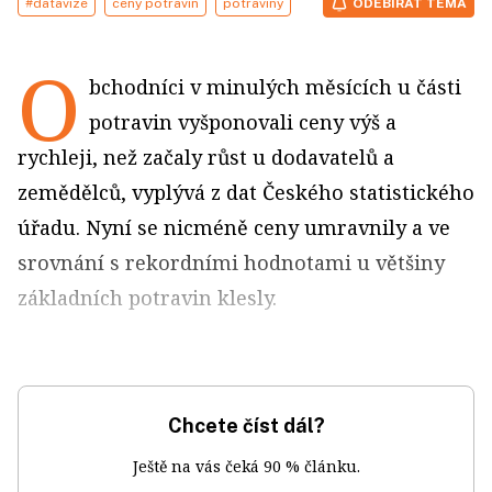
#datavize
ceny potravin
potraviny
ODEBÍRAT TÉMA
O
bchodníci v minulých měsících u části
potravin vyšponovali ceny výš a
rychleji, než začaly růst u dodavatelů a
zemědělců, vyplývá z dat Českého statistického
úřadu. Nyní se nicméně ceny umravnily a ve
srovnání s rekordními hodnotami u většiny
základních potravin klesly.
Chcete číst dál?
Ještě na vás čeká 90 % článku.