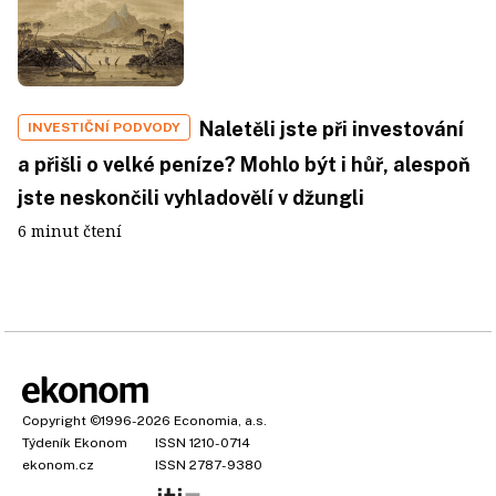
Naletěli jste při investování
INVESTIČNÍ PODVODY
a přišli o velké peníze? Mohlo být i hůř, alespoň
jste neskončili vyhladovělí v džungli
6 minut čtení
Copyright
©1996-2026
Economia, a.s.
Týdeník Ekonom
ISSN 1210-0714
ekonom.cz
ISSN 2787-9380