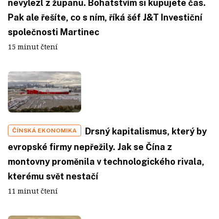
nevylezl z županu. Bohatstvím si kupujete čas.
Pak ale řešíte, co s ním, říká šéf J&T Investiční
společnosti Martinec
15 minut čtení
Drsný kapitalismus, který by
ČÍNSKÁ EKONOMIKA
evropské firmy nepřežily. Jak se Čína z
montovny proměnila v technologického rivala,
kterému svět nestačí
11 minut čtení