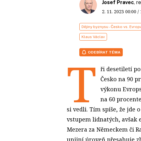
Josef Pravec
, 
2. 11. 2023
00:00
/
Dějiny byznysu - Česko vs. Evrop
Klaus Václav
ODEBÍRAT TÉMA
T
ři desetiletí p
Česko na 90 
výkonu Evropsk
na 60 procente
si vedli. Tím spíše, že jde
vstupem lidnatých, avšak 
Mezera za Německem či Ra
unijní úroveň přesahuje z