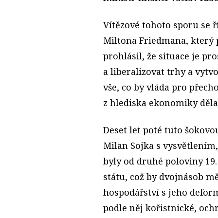
Vítězové tohoto sporu se 
Miltona Friedmana, který p
prohlásil, že situace je pr
a liberalizovat trhy a vyt
vše, co by vláda pro přec
z hlediska ekonomiky děla
Deset let poté tuto šokov
Milan Sojka s vysvětlení
byly od druhé poloviny 19.
státu, což by dvojnásob mě
hospodářství s jeho deform
podle něj kořistnické, och