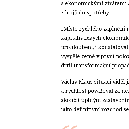
s ekonomickými ztrátami 
zdrojů do spotřeby.
„Místo rychlého zaplnění 
kapitalistických ekonomik,
prohloubení,“ konstatoval 
vyspělé země v první polov
drtil transformační propad
Václav Klaus situaci viděl
a rychlost považoval za n
skončit úplným zastavením 
jako definitivní rozchod s