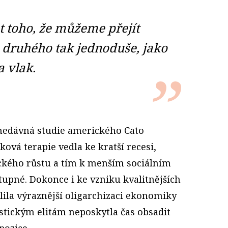
t toho, že můžeme přejít
 druhého tak jednoduše, jako
a vlak.
i nedávná studie amerického Cato
oková terapie vedla ke kratší recesi,
ckého růstu a tím k menším sociálním
pné. Dokonce i ke vzniku kvalitnějších
lila výraznější oligarchizaci ekonomiky
stickým elitám neposkytla čas obsadit
pozice.