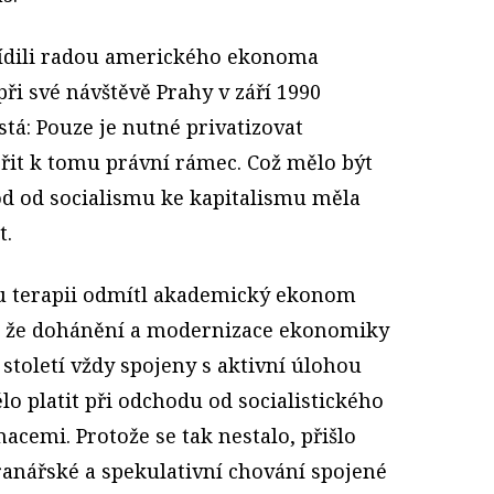
řídili radou amerického ekonoma
ři své návštěvě Prahy v září 1990
ostá: Pouze je nutné privatizovat
vořit k tomu právní rámec. Což mělo být
hod od socialismu ke kapitalismu měla
t.
ou terapii odmítl akademický ekonom
m, že dohánění a modernizace ekonomiky
 století vždy spojeny s aktivní úlohou
lo platit při odchodu od socialistického
acemi. Protože se tak nestalo, přišlo
ranářské a spekulativní chování spojené