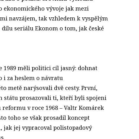
o ekonomického vývoje jak mezi
mi navzájem, tak vzhledem k vyspělým
 dílu seriálu Ekonom o tom, jak české
989 měli politici cíl jasný: dohnat
lo i za heslem o návratu
o metě narýsovali dvě cesty. První,
 státu prosazovali ti, kteří byli spojeni
reformu v roce 1968 – Valtr Komárek
sto toho se však prosadil koncept
 jak jej vypracoval polistopadový
s.