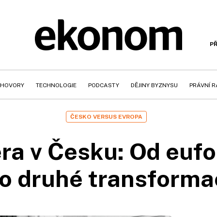
PŘ
HOVORY
TECHNOLOGIE
PODCASTY
DĚJINY BYZNYSU
PRÁVNÍ 
ČESKO VERSUS EVROPA
ra v Česku: Od eufor
o druhé transforma