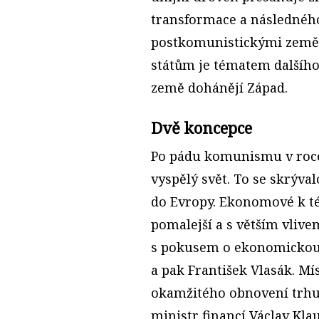
transformace a následnéh
postkomunistickými země
státům je tématem dalšího
země dohánějí Západ.
Dvě koncepce
Po pádu komunismu v roce 1
vyspělý svět. To se skrýva
do Evropy. Ekonomové k tét
pomalejší a s větším vlivem
s pokusem o ekonomickou 
a pak František Vlasák. Mí
okamžitého obnovení trhu,
ministr financí Václav Klau