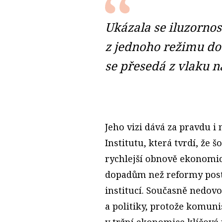
Ukázala se iluzornos
z jednoho režimu do
se přesedá z vlaku n
Jeho vizi dává za pravdu 
Institutu, která tvrdí, že š
rychlejší obnově ekonomi
dopadům než reformy postu
institucí. Současně nedovo
a politiky, protože komuni
v tržní ekonomice klíčové 