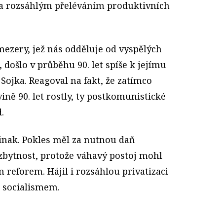
a rozsáhlým přeléváním produktivních
mezery, jež nás odděluje od vyspělých
 došlo v průběhu 90. let spíše k jejímu
Sojka. Reagoval na fakt, že zatímco
ině 90. let rostly, ty postkomunistické
.
 jinak. Pokles měl za nutnou daň
ezbytnost, protože váhavý postoj mohl
reforem. Hájil i rozsáhlou privatizaci
e socialismem.