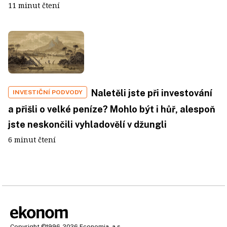
11 minut čtení
Naletěli jste při investování
INVESTIČNÍ PODVODY
a přišli o velké peníze? Mohlo být i hůř, alespoň
jste neskončili vyhladovělí v džungli
6 minut čtení
Copyright
©1996-2026
Economia, a.s.