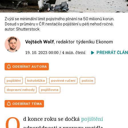
Zvýší se minimální limit pojistného plnění na 50 milio­nů korun.
Dosud v průměru v ČR nestačilo pojištění u pěti nehod ročně.
autor:
Shutterstock
Vojtěch Wolf
, redaktor týdeníku Ekonom
19. 10. 2023
00:00
/ 4 min. čtení
PŘEHRÁT ČLÁ
ODEBÍRAT AUTORA
pojištění
koloběžka
povinné ručení
policie
dopravní nehody
pojišťovna
ODEBÍRAT TÉMA
O
d konce roku se dočká
pojištění