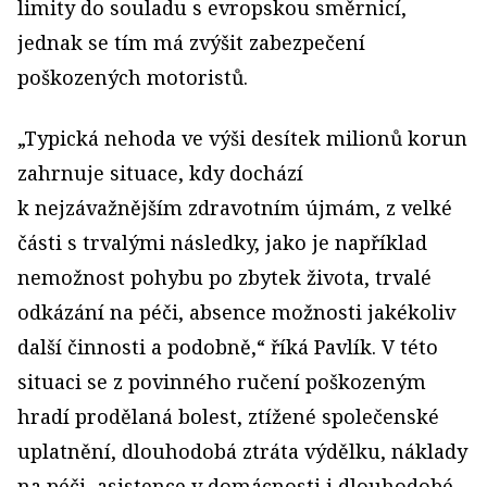
limity do souladu s evropskou směrnicí,
jednak se tím má zvýšit zabezpečení
poškozených motoristů.
„Typická nehoda ve výši desítek milionů korun
zahrnuje situace, kdy dochází
k nejzávažnějším zdravotním újmám, z velké
části s trvalými následky, jako je například
nemožnost pohybu po zbytek života, trvalé
odkázání na péči, absence možnosti jakékoliv
další činnosti a podobně,“ říká Pavlík. V této
situaci se z povinného ručení poškozeným
hradí prodělaná bolest, ztížené společenské
uplatnění, dlouhodobá ztráta výdělku, náklady
na péči, asistence v domácnosti i dlouhodobé