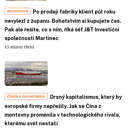
Po prodeji fabriky klient půl roku
ROZHOVOR
nevylezl z županu. Bohatstvím si kupujete čas.
Pak ale řešíte, co s ním, říká šéf J&T Investiční
společnosti Martinec
15 minut čtení
Drsný kapitalismus, který by
ČÍNSKÁ EKONOMIKA
evropské firmy nepřežily. Jak se Čína z
montovny proměnila v technologického rivala,
kterému svět nestačí