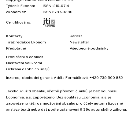
Týdeník Ekonom
ISSN 1210-0714
ekonom.cz
ISSN 2787-9380
Certifikováno:
Kontakty
Kariéra
Tiráž redakce Ekonom
Newsletter
Předplatné
Všeobecné podmínky
Prohlášení o cookies
Nastavení soukromí
Ochrana osobních údajů
Inzerce
, obchodní garant:
Adéla Formáčková
,
+420 739 500 832
Jakékoliv užití obsahu, včetně převzetí článků, je bez souhlasu
Economia, a.s. zapovězeno. Bez souhlasu Economia, a.s. je
zapovězeno též rozmnožování obsahu pro účely automatizované
analýzy textů nebo dat podle ustanovení § 39c autorského zákona.