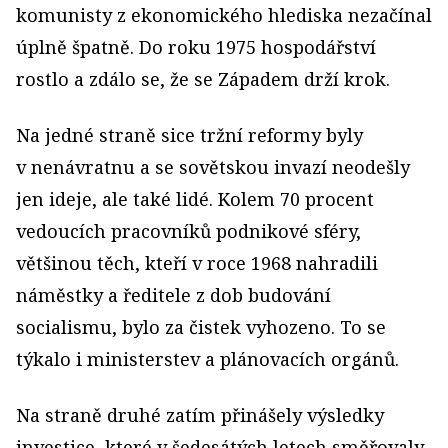
komunisty z ekonomického hlediska nezačínal
úplně špatně. Do roku 1975 hospodářství
rostlo a zdálo se, že se Západem drží krok.
Na jedné straně sice tržní reformy byly
v nenávratnu a se sovětskou invazí neodešly
jen ideje, ale také lidé. Kolem 70 procent
vedoucích pracovníků podnikové sféry,
většinou těch, kteří v roce 1968 nahradili
náměstky a ředitele z dob budování
socialismu, bylo za čistek vyhozeno. To se
týkalo i ministerstev a plánovacích orgánů.
Na straně druhé zatím přinášely výsledky
investice, které v šedesátých letech směřovaly