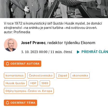
V roce 1972 si komunistický šéf Gustáv Husák myslel, že domácí
strojírenství – na snímku je parní turbína – má světovou úroveň.
autor:
Profimedia
Josef Pravec
, redaktor týdeníku Ekonom
5. 10. 2023
00:00
/ 11 min. čtení
PŘEHRÁT ČLÁ
ODEBÍRAT AUTORA
komunismus
Československo
Západ
ekonomika
Husák Gustáv
HDP
1989
Dějiny byznysu - Česko vs. Evropa
ODEBÍRAT TÉMA