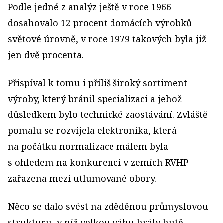
Podle jedné z analýz ještě v roce 1966
dosahovalo 12 procent domácích výrobků
světové úrovně, v roce 1979 takových byla již
jen dvě procenta.
Přispíval k tomu i příliš široký sortiment
výroby, který bránil specializaci a jehož
důsledkem bylo technické zaostávání. Zvláště
pomalu se rozvíjela elektronika, která
na počátku normalizace málem byla
s ohledem na konkurenci v zemích RVHP
zařazena mezi utlumované obory.
Něco se dalo svést na zděděnou průmyslovou
strukturu, v níž velkou váhu hrály hutě