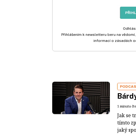
PŘIH
Odhlási
Přihlášením k newsletteru beru na vědomí,
informací o zásadách o
PODCA
Bárdy
1 minuta čt
Jak se t
tímto z
jaký sp