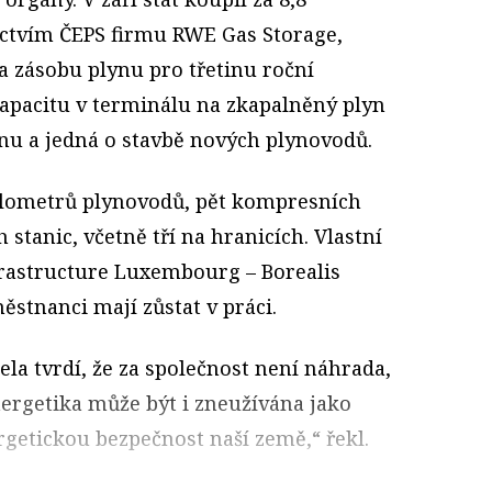
ictvím ČEPS firmu RWE Gas Storage,
la zásobu plynu pro třetinu roční
kapacitu v terminálu na zkapalněný plyn
 a jedná o stavbě nových plynovodů.
ilometrů plynovodů, pět kompresních
 stanic, včetně tří na hranicích. Vlastní
rastructure Luxembourg – Borealis
ěstnanci mají zůstat v práci.
ela tvrdí, že za společnost není náhrada,
Energetika může být i zneužívána jako
rgetickou bezpečnost naší země,“ řekl.