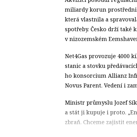
miliardy korun prostředn
která vlastnila a spravova
spotřeby. Česko drží také 
v nizozemském Eemshavenu
Net4Gas provozuje 4000 k
stanic a stovku předávacích
ho konsorcium Allianz Inf
Novus Parent. Vedení i zam
Ministr průmyslu Jozef Sík
a stát ji kupuje i proto. „
zbraň. Chceme zajistit ene