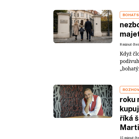
BOHATS
nezbo
maje
8 minut čte
Když čl
podivuh
„bohatým
ROZHO
roku 
kupuj
říká 
Mart
15 minut čt