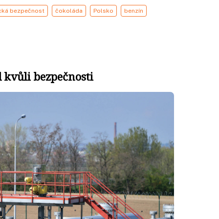
cká bezpečnost
čokoláda
Polsko
benzín
d kvůli bezpečnosti