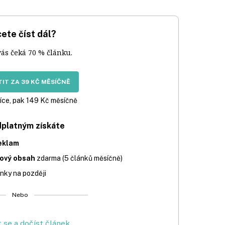
ete číst dál?
vás čeká 70 % článku.
IT ZA 39 KČ MĚSÍČNĚ
íce, pak 149 Kč měsíčně
dplatným získáte
eklam
iový obsah
zdarma (5 článků měsíčně)
nky na později
Nebo
t se a dočíst článek