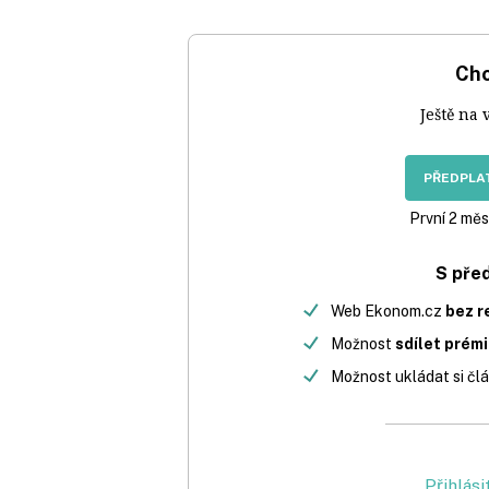
Chc
Ještě na 
PŘEDPLAT
První 2 měs
S pře
Web Ekonom.cz
bez r
Možnost
sdílet prém
Možnost ukládat si člá
Přihlási