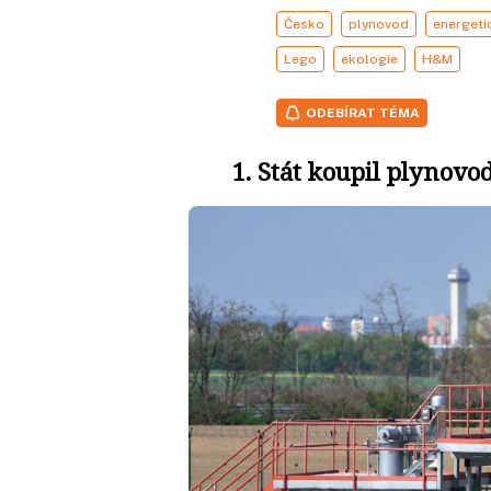
Česko
plynovod
energeti
Lego
ekologie
H&M
ODEBÍRAT TÉMA
1. Stát koupil plynovo