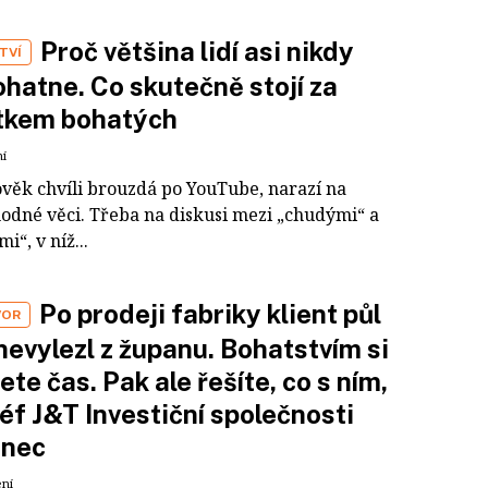
Proč většina lidí asi nikdy
TVÍ
hatne. Co skutečně stojí za
tkem bohatých
ní
ověk chvíli brouzdá po YouTube, narazí na
odné věci. Třeba na diskusi mezi „chudými“ a
i“, v níž...
Po prodeji fabriky klient půl
VOR
nevylezl z županu. Bohatstvím si
ete čas. Pak ale řešíte, co s ním,
šéf J&T Investiční společnosti
inec
ení