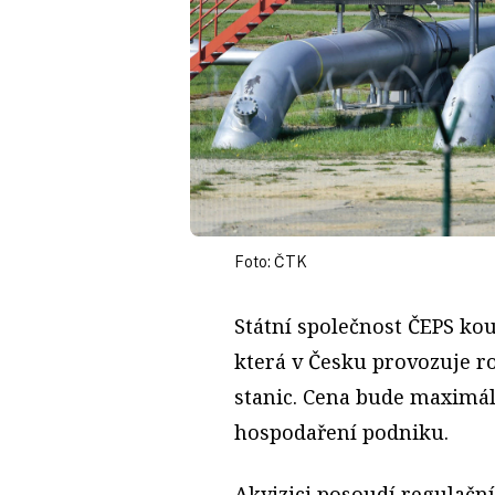
Foto: ČTK
Státní společnost ČEPS ko
která v Česku provozuje r
stanic. Cena bude maximál
hospodaření podniku.
Akvizici posoudí regulační 