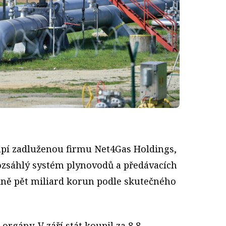
upí zadluženou firmu Net4Gas Holdings,
ozsáhlý systém plynovodů a předávacích
ně pět miliard korun podle skutečného
orgány. V září stát koupil za 8,8