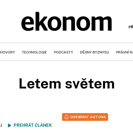
PŘ
HOVORY
TECHNOLOGIE
PODCASTY
DĚJINY BYZNYSU
PRÁVNÍ 
Letem světem
ODEBÍRAT AUTORA
tení
PŘEHRÁT ČLÁNEK