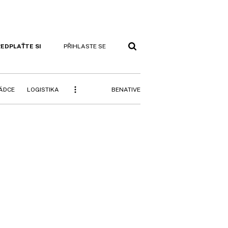
EDPLAŤTE SI
PŘIHLASTE SE
BENATIVE
RÁDCE
LOGISTIKA