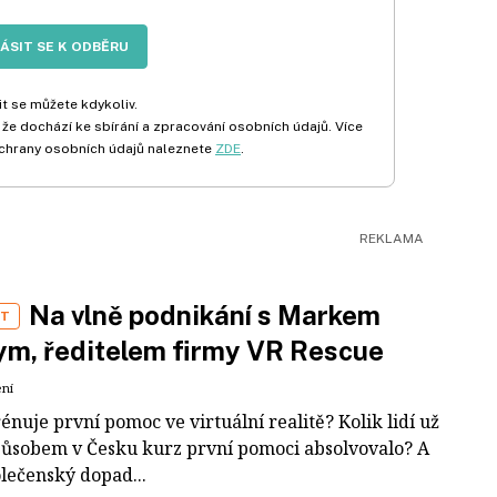
LÁSIT SE K ODBĚRU
t se můžete kdykoliv.
 že dochází ke sbírání a zpracování osobních údajů. Více
chrany osobních údajů naleznete
ZDE
.
Na vlně podnikání s Markem
ST
m, ředitelem firmy VR Rescue
ení
rénuje první pomoc ve virtuální realitě? Kolik lidí už
působem v Česku kurz první pomoci absolvovalo? A
olečenský dopad...