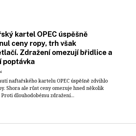
řský kartel OPEC úspěšně
nul ceny ropy, trh však
tlačí. Zdražení omezují břidlice a
í poptávka
ní
utí naftařského kartelu OPEC úspěšně zdvihlo
py. Shora ale růst ceny omezuje hned několik
. Proti dlouhodobému zdražení...