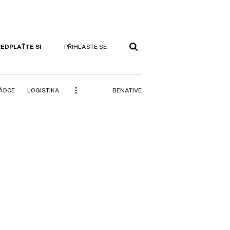
EDPLAŤTE SI
PŘIHLASTE SE
BENATIVE
RÁDCE
LOGISTIKA