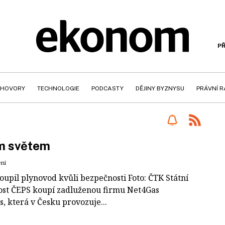
PŘ
HOVORY
TECHNOLOGIE
PODCASTY
DĚJINY BYZNYSU
PRÁVNÍ 
m světem
ení
koupil plynovod kvůli bezpečnosti Foto: ČTK Státní
ost ČEPS koupí zadluženou firmu Net4Gas
, která v Česku provozuje...