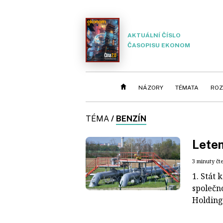
AKTUÁLNÍ ČÍSLO
ČASOPISU EKONOM
NÁZORY
TÉMATA
ROZ
TÉMA
/
BENZÍN
Lete
3 minuty čt
1. Stát 
společn
Holdings