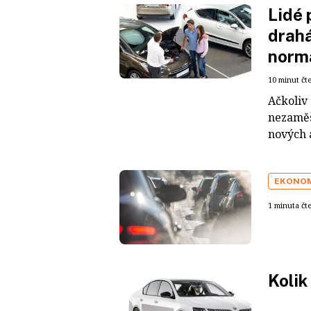
Lidé 
drahá
norm
10 minut čt
Ačkoliv 
nezaměs
nových a
EKONO
1 minuta čt
Kolik