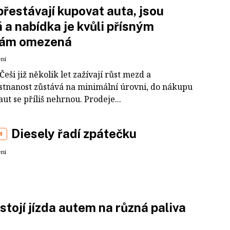
přestávají kupovat auta, jsou
 a nabídka je kvůli přísným
ám omezená
ení
Češi již několik let zažívají růst mezd a
tnanost zůstává na minimální úrovni, do nákupu
ut se příliš nehrnou. Prodeje...
Diesely řadí zpátečku
M
ení
 stojí jízda autem na různá paliva