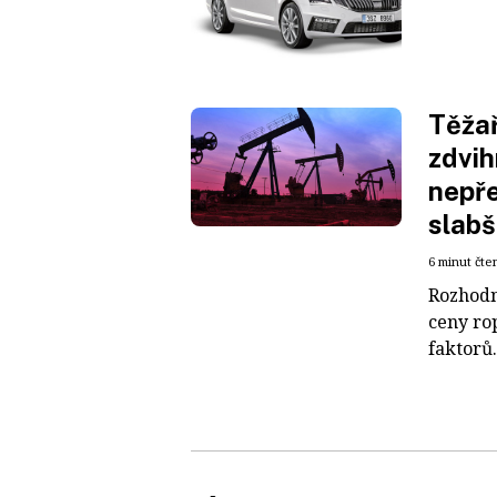
Těža
zdvih
nepře
slabš
6 minut čte
Rozhodn
ceny ro
faktorů