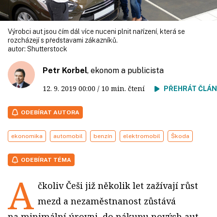
Výrobci aut jsou čím dál více nuceni plnit nařízení, která se
rozcházejí s představami zákazníků.
autor:
Shutterstock
Petr Korbel
, ekonom a publicista
12. 9. 2019
00:00
/ 10 min. čtení
PŘEHRÁT ČLÁ
ODEBÍRAT AUTORA
ekonomika
automobil
benzín
elektromobil
Škoda
ODEBÍRAT TÉMA
A
čkoliv Češi již několik let zažívají růst
mezd a nezaměstnanost zůstává
na minimální úrovni, do nákupu nových aut