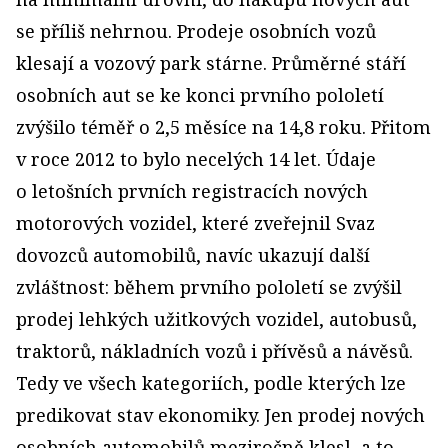
se příliš nehrnou. Prodeje osobních vozů
klesají a vozový park stárne. Průměrné stáří
osobních aut se ke konci prvního pololetí
zvýšilo téměř o 2,5 měsíce na 14,8 roku. Přitom
v roce 2012 to bylo necelých 14 let. Údaje
o letošních prvních registracích nových
motorových vozidel, které zveřejnil Svaz
dovozců automobilů, navíc ukazují další
zvláštnost: během prvního pololetí se zvýšil
prodej lehkých užitkových vozidel, autobusů,
traktorů, nákladních vozů i přívěsů a návěsů.
Tedy ve všech kategoriích, podle kterých lze
predikovat stav ekonomiky. Jen prodej nových
osobních automobilů meziročně klesl, a to