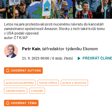
Letos na jaře protestovali proti nucenému návratu do kanceláří
zaměstnanci společnosti Amazon. Stovky z nich také kvůli tomu
v USA podali výpověď.
autor:
ČTK/AP
Petr Kain
, šéfredaktor týdeníku Ekonom
21. 9. 2023
00:00
/ 6 min. čtení
PŘEHRÁT ČLÁN
ODEBÍRAT AUTORA
pracovní podmínky
home office
práce z domova
zaměstnanec
LinkedIn
ODEBÍRAT TÉMA