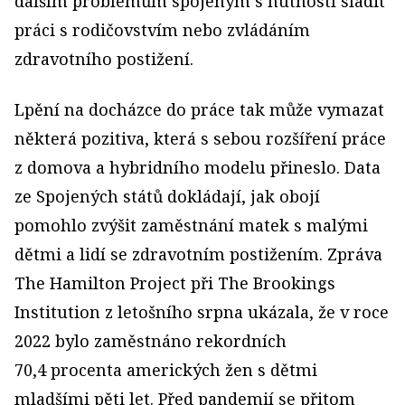
dalším problémům spojeným s nutností sladit
práci s rodičovstvím nebo zvládáním
zdravotního postižení.
Lpění na docházce do práce tak může vymazat
některá pozitiva, která s sebou rozšíření práce
z domova a hybridního modelu přineslo. Data
ze Spojených států dokládají, jak obojí
pomohlo zvýšit zaměstnání matek s malými
dětmi a lidí se zdravotním postižením. Zpráva
The Hamilton Project při The Brookings
Institution z letošního srpna ukázala, že v roce
2022 bylo zaměstnáno rekordních
70,4 procenta amerických žen s dětmi
mladšími pěti let. Před pandemií se přitom