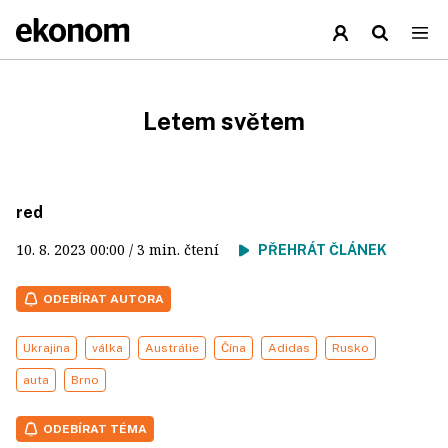
Letem světem
red
10. 8. 2023
00:00
/ 3 min. čtení
PŘEHRÁT ČLÁNEK
ODEBÍRAT AUTORA
Ukrajina
válka
Austrálie
Čína
Adidas
Rusko
auta
Brno
ODEBÍRAT TÉMA