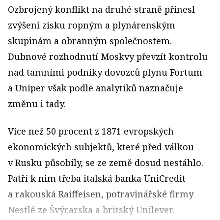
Ozbrojený konflikt na druhé straně přinesl
zvýšení zisku ropným a plynárenským
skupinám a obranným společnostem.
Dubnové rozhodnutí Moskvy převzít kontrolu
nad tamními podniky dovozců plynu Fortum
a Uniper však podle analytiků naznačuje
změnu i tady.
Více než 50 procent z 1871 evropských
ekonomických subjektů, které před válkou
v Rusku působily, se ze země dosud nestáhlo.
Patří k nim třeba italská banka UniCredit
a rakouská Raiffeisen, potravinářské firmy
Nestlé ze Švýcarska a britský Unilever.